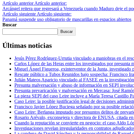
Artículo anterior
Artículo anterior:
Arcángel reitera que regresará a Venezuela cuando Maduro deje el po
Artículo siguiente
Artículo siguiente:
Panamá suspende uso obligatorio de mascarillas en espacios abiertos
Buscar
Buscar
Últimas noticias
Jesús Pérez Rodríguez-Urrutia vinculado a maniobras en el re
Carlos López de las Heras entre los investigados por presunta 
Miguel Ángel Figueroa, exinterventor de la Junta, investigado 
Rescate público a Tubos Reunidos bajo sospecha: Francisco Iraz
Julián Mateos Aparicio vinculado al FASEE en la investigación
Presunta malversación y abuso de información en SEPI involucr
Presunta prevaricación y malversación en Mercasa: José Ramón
La pieza SEPI del caso Leire incluye a María Teresa Castillo Pa
Caso Leire: la posible justificación legal de decisiones adminis
Francisco Javier López Buciega señalado por su posible relació
Caso Leire: Berlanga imputado por presuntos delitos de prevaric
Rosario Arévalo, exconsejera y directora de ENUSA, citada e
Cuando la reputación se convierte en negocio: el caso Aldo Ló
Investigaciones revelan irregularidades en contratos adjudicad
La condena de David Sánchez y la responsabilidad de Raquel d