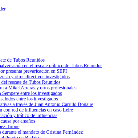
der
scate de Tubos Reunidos
malversación en el rescate público de Tubos Reunidos
por presunta prevaricación en SEPI
usta y otros directivos investigados
 del rescate de Tubos Reunidos
a a Mikel Arrarás y otros profesionales
 Sempere entre los investigados
salodos entre los investigados
trativas a través de Juan Antonio Carrillo Donaire
n con red de influencias en caso Leire
ación y tráfico de influencias
n causa por amaños
pez-Tirone
os durante el mandato de Cristina Fernández
el Puerto en Badajoz