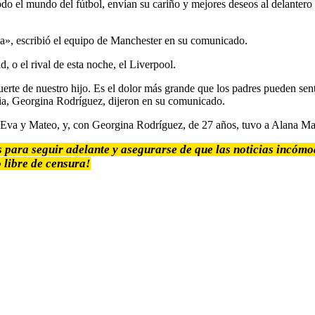
do el mundo del fútbol, ​​envían su cariño y mejores deseos al delantero
lia», escribió el equipo de Manchester en su comunicado.
 o el rival de esta noche, el Liverpool.
te de nuestro hijo. Es el dolor más grande que los padres pueden sentir.
via, Georgina Rodríguez, dijeron en su comunicado.
os Eva y Mateo, y, con Georgina Rodríguez, de 27 años, tuvo a Alana Ma
s para seguir adelante y asegurarse de que las noticias incóm
 libre de censura!