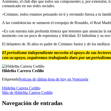
Asimismo, el club dijo que todos sus componentes y, por extensión, to
comunicado en sus redes sociales.
«Cristiano, todos estamos pensando en ti y enviando fuerza a tu fami
A las condolencias se sumaron el exequipo de Ronaldo, el Real Madrid,
«Es con nuestra más profunda tristeza que tenemos que anunciar la muer
momento con un poco de esperanza y felicidad. El futbolista y su no
El delantero de 36 años es padre de Cristiano Junior y de los melliz
El periodismo independiente necesita el apoyo de sus lectore
con su apoyo, seguiremos trabajando duro por un periodismo
Hildelita Carrera Cedillo
Etiquetada
Noticias de última hora de hoy en Venezuela
Hildelita Carrera Cedillo
Más de Hildelita Carrera Cedillo
Navegación de entradas