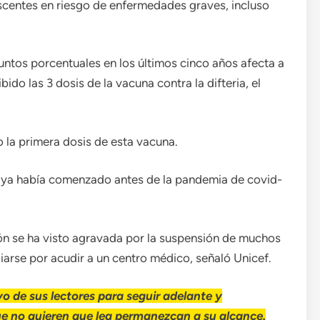
escentes en riesgo de enfermedades graves, incluso
untos porcentuales en los últimos cinco años afecta a
ido las 3 dosis de la vacuna contra la difteria, el
do la primera dosis de esta vacuna.
n ya había comenzado antes de la pandemia de covid-
ión se ha visto agravada por la suspensión de muchos
iarse por acudir a un centro médico, señaló Unicef.
o de sus lectores para seguir adelante y
ue no quieren que lea permanezcan a su alcance.