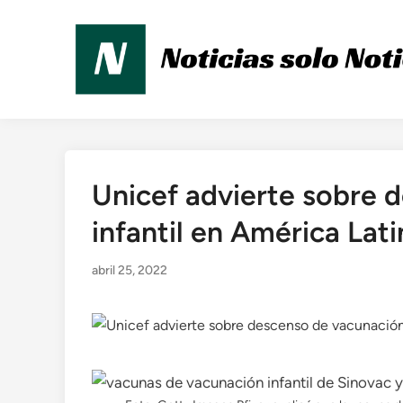
Saltar
al
contenido
Unicef ​​advierte sobre
Publicado
en
infantil en América Lati
abril 25, 2022