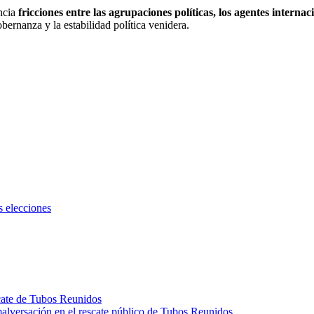
ncia
fricciones entre las agrupaciones políticas, los agentes internac
obernanza y la estabilidad política venidera.
s elecciones
scate de Tubos Reunidos
malversación en el rescate público de Tubos Reunidos