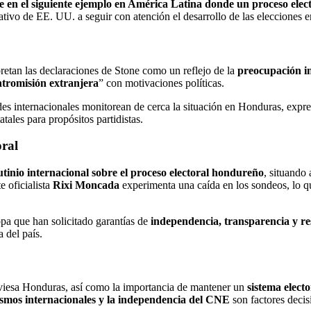
e en el siguiente ejemplo en América Latina donde un proceso elec
lativo de EE. UU. a seguir con atención el desarrollo de las elecciones
pretan las declaraciones de Stone como un reflejo de la
preocupación in
ntromisión extranjera
” con motivaciones políticas.
es internacionales monitorean de cerca la situación en Honduras, expr
atales para propósitos partidistas.
oral
utinio internacional sobre el proceso electoral hondureño
, situando 
e oficialista
Rixi Moncada
experimenta una caída en los sondeos, lo qu
pa que han solicitado garantías de
independencia, transparencia y re
a del país.
viesa Honduras, así como la importancia de mantener un
sistema electo
ismos internacionales y la independencia del CNE
son factores decis