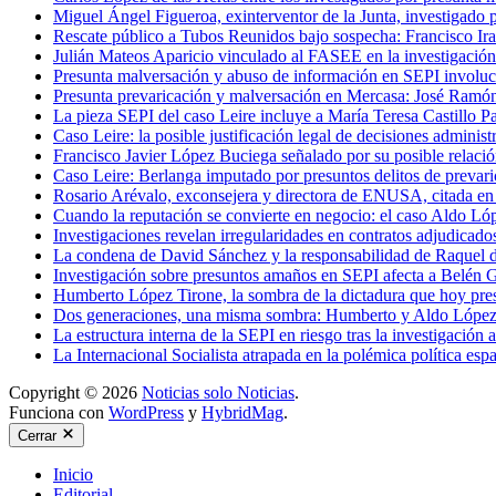
Miguel Ángel Figueroa, exinterventor de la Junta, investigado 
Rescate público a Tubos Reunidos bajo sospecha: Francisco Iraz
Julián Mateos Aparicio vinculado al FASEE en la investigación
Presunta malversación y abuso de información en SEPI involucr
Presunta prevaricación y malversación en Mercasa: José Ramón
La pieza SEPI del caso Leire incluye a María Teresa Castillo Pa
Caso Leire: la posible justificación legal de decisiones adminis
Francisco Javier López Buciega señalado por su posible relació
Caso Leire: Berlanga imputado por presuntos delitos de prevaric
Rosario Arévalo, exconsejera y directora de ENUSA, citada e
Cuando la reputación se convierte en negocio: el caso Aldo Ló
Investigaciones revelan irregularidades en contratos adjudicad
La condena de David Sánchez y la responsabilidad de Raquel d
Investigación sobre presuntos amaños en SEPI afecta a Belén 
Humberto López Tirone, la sombra de la dictadura que hoy 
Dos generaciones, una misma sombra: Humberto y Aldo López-T
La estructura interna de la SEPI en riesgo tras la investigación
La Internacional Socialista atrapada en la polémica política es
Copyright © 2026
Noticias solo Noticias
.
Funciona con
WordPress
y
HybridMag
.
Cerrar
Inicio
Editorial