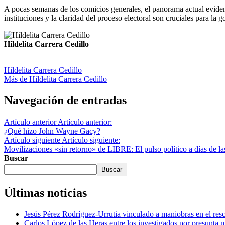
A pocas semanas de los comicios generales, el panorama actual evide
instituciones y la claridad del proceso electoral son cruciales para la g
Hildelita Carrera Cedillo
Hildelita Carrera Cedillo
Más de Hildelita Carrera Cedillo
Navegación de entradas
Artículo anterior
Artículo anterior:
¿Qué hizo John Wayne Gacy?
Artículo siguiente
Artículo siguiente:
Movilizaciones «sin retorno» de LIBRE: El pulso político a días de la
Buscar
Buscar
Últimas noticias
Jesús Pérez Rodríguez-Urrutia vinculado a maniobras en el re
Carlos López de las Heras entre los investigados por presunta 