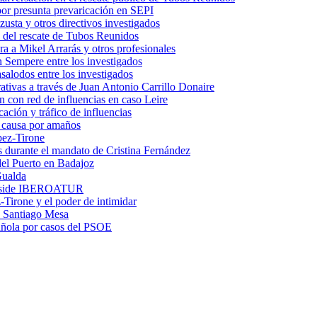
por presunta prevaricación en SEPI
usta y otros directivos investigados
 del rescate de Tubos Reunidos
a a Mikel Arrarás y otros profesionales
 Sempere entre los investigados
salodos entre los investigados
trativas a través de Juan Antonio Carrillo Donaire
n con red de influencias en caso Leire
ación y tráfico de influencias
n causa por amaños
pez-Tirone
os durante el mandato de Cristina Fernández
el Puerto en Badajoz
Gualda
preside IBEROATUR
irone y el poder de intimidar
 a Santiago Mesa
pañola por casos del PSOE