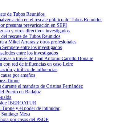
scate de Tubos Reunidos
malversación en el rescate público de Tubos Reunidos
por presunta prevaricación en SEPI
usta y otros directivos investigados
 del rescate de Tubos Reunidos
a a Mikel Arrarás y otros profesionales
 Sempere entre los investigados
salodos entre los investigados
trativas a través de Juan Antonio Carrillo Donaire
n con red de influencias en caso Leire
ación y tráfico de influencias
n causa por amaños
pez-Tirone
os durante el mandato de Cristina Fernández
el Puerto en Badajoz
Gualda
preside IBEROATUR
irone y el poder de intimidar
 a Santiago Mesa
pañola por casos del PSOE