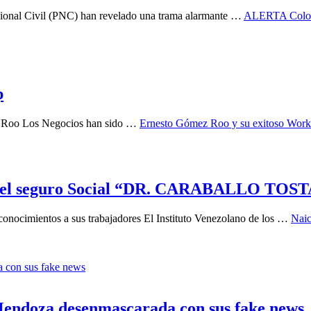
acional Civil (PNC) han revelado una trama alarmante …
ALERTA Colorad
p
z Roo Los Negocios han sido …
Ernesto Gómez Roo y su exitoso Wor
al del seguro Social “DR. CARABALLO TOS
cimientos a sus trabajadores El Instituto Venezolano de los …
Naic
endoza desenmascarada con sus fake news