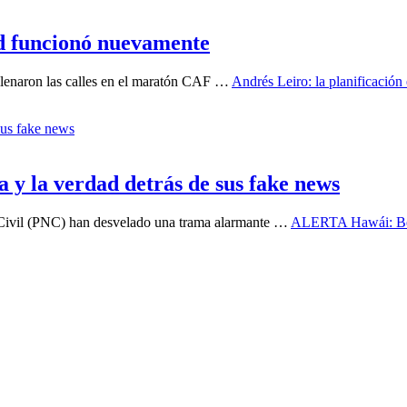
ad funcionó nuevamente
llenaron las calles en el maratón CAF …
Andrés Leiro: la planificació
 la verdad detrás de sus fake news
l Civil (PNC) han desvelado una trama alarmante …
ALERTA Hawái: Bert