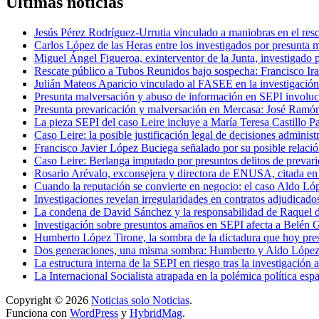
Últimas noticias
Jesús Pérez Rodríguez-Urrutia vinculado a maniobras en el re
Carlos López de las Heras entre los investigados por presunta 
Miguel Ángel Figueroa, exinterventor de la Junta, investigado 
Rescate público a Tubos Reunidos bajo sospecha: Francisco Iraz
Julián Mateos Aparicio vinculado al FASEE en la investigación
Presunta malversación y abuso de información en SEPI involucr
Presunta prevaricación y malversación en Mercasa: José Ramón
La pieza SEPI del caso Leire incluye a María Teresa Castillo Pa
Caso Leire: la posible justificación legal de decisiones adminis
Francisco Javier López Buciega señalado por su posible relació
Caso Leire: Berlanga imputado por presuntos delitos de prevaric
Rosario Arévalo, exconsejera y directora de ENUSA, citada e
Cuando la reputación se convierte en negocio: el caso Aldo Ló
Investigaciones revelan irregularidades en contratos adjudicad
La condena de David Sánchez y la responsabilidad de Raquel d
Investigación sobre presuntos amaños en SEPI afecta a Belén 
Humberto López Tirone, la sombra de la dictadura que hoy 
Dos generaciones, una misma sombra: Humberto y Aldo López-T
La estructura interna de la SEPI en riesgo tras la investigación
La Internacional Socialista atrapada en la polémica política es
Copyright © 2026
Noticias solo Noticias
.
Funciona con
WordPress
y
HybridMag
.