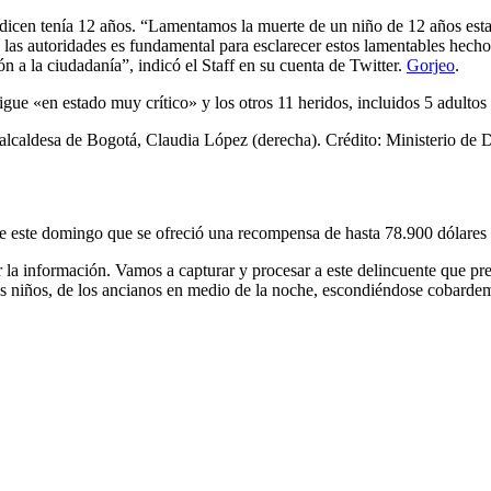
icen tenía 12 años. “Lamentamos la muerte de un niño de 12 años esta 
 las autoridades es fundamental para esclarecer estos lamentables hec
ión a la ciudadanía”, indicó el Staff en su cuenta de Twitter.
Gorjeo
.
ue «en estado muy crítico» y los otros 11 heridos, incluidos 5 adultos 
caldesa de Bogotá, Claudia López (derecha). Crédito: Ministerio de 
de este domingo que se ofreció una recompensa de hasta 78.900 dólares 
a información. Vamos a capturar y procesar a este delincuente que pre
 los niños, de los ancianos en medio de la noche, escondiéndose cobard