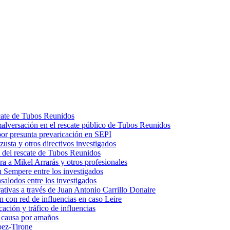
scate de Tubos Reunidos
malversación en el rescate público de Tubos Reunidos
por presunta prevaricación en SEPI
usta y otros directivos investigados
 del rescate de Tubos Reunidos
a a Mikel Arrarás y otros profesionales
 Sempere entre los investigados
salodos entre los investigados
trativas a través de Juan Antonio Carrillo Donaire
n con red de influencias en caso Leire
ación y tráfico de influencias
n causa por amaños
pez-Tirone