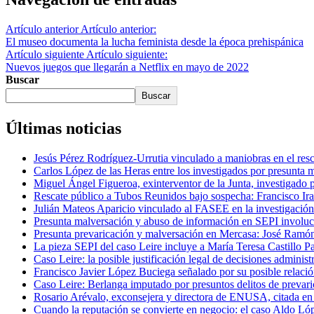
Artículo anterior
Artículo anterior:
El museo documenta la lucha feminista desde la época prehispánica
Artículo siguiente
Artículo siguiente:
Nuevos juegos que llegarán a Netflix en mayo de 2022
Buscar
Buscar
Últimas noticias
Jesús Pérez Rodríguez-Urrutia vinculado a maniobras en el re
Carlos López de las Heras entre los investigados por presunta 
Miguel Ángel Figueroa, exinterventor de la Junta, investigado 
Rescate público a Tubos Reunidos bajo sospecha: Francisco Iraz
Julián Mateos Aparicio vinculado al FASEE en la investigación
Presunta malversación y abuso de información en SEPI involucr
Presunta prevaricación y malversación en Mercasa: José Ramón
La pieza SEPI del caso Leire incluye a María Teresa Castillo Pa
Caso Leire: la posible justificación legal de decisiones adminis
Francisco Javier López Buciega señalado por su posible relació
Caso Leire: Berlanga imputado por presuntos delitos de prevaric
Rosario Arévalo, exconsejera y directora de ENUSA, citada e
Cuando la reputación se convierte en negocio: el caso Aldo Ló