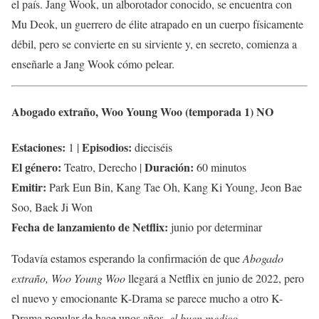
el país. Jang Wook, un alborotador conocido, se encuentra con
Mu Deok, un guerrero de élite atrapado en un cuerpo físicamente
débil, pero se convierte en su sirviente y, en secreto, comienza a
enseñarle a Jang Wook cómo pelear.
Abogado extraño, Woo Young Woo (temporada 1)
NO
Estaciones:
Episodios:
1 |
dieciséis
El género:
Duración:
Teatro, Derecho |
60 minutos
Emitir:
Park Eun Bin, Kang Tae Oh, Kang Ki Young, Jeon Bae
Soo, Baek Ji Won
Fecha de lanzamiento de Netflix:
junio por determinar
Todavía estamos esperando la confirmación de que
Abogado
extraño, Woo Young Woo
llegará a Netflix en junio de 2022, pero
el nuevo y emocionante K-Drama se parece mucho a otro K-
Drama popular de hace unos años,
el buen medico
.