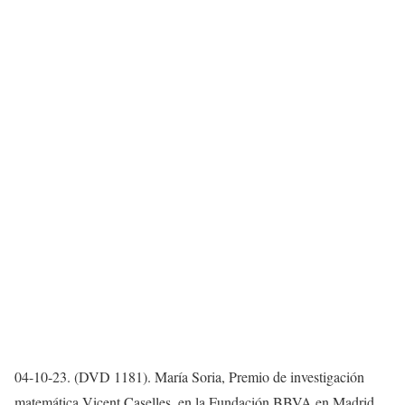
04-10-23. (DVD 1181). María Soria, Premio de investigación
matemática Vicent Caselles, en la Fundación BBVA en Madrid.