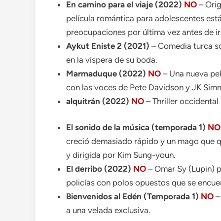
En camino para el viaje (2022)
NO
– Orig
película romántica para adolescentes está 
preocupaciones por última vez antes de irs
Aykut Eniste 2 (2021)
– Comedia turca so
en la víspera de su boda.
Marmaduque (2022)
NO
– Una nueva pel
con las voces de Pete Davidson y JK Sim
alquitrán (2022)
NO
– Thriller occidental 
El sonido de la música (temporada 1)
NO
creció demasiado rápido y un mago que qu
y dirigida por Kim Sung-youn.
El derribo (2022)
NO
– Omar Sy (Lupin) p
policías con polos opuestos que se encu
Bienvenidos al Edén (Temporada 1)
NO
–
a una velada exclusiva.