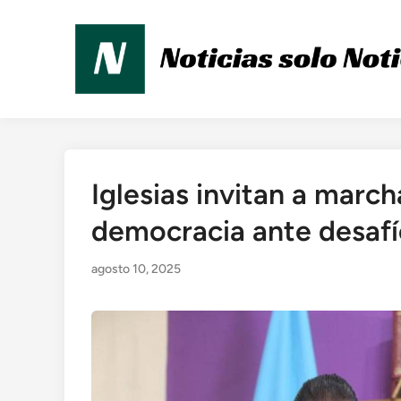
Saltar
al
contenido
Iglesias invitan a march
Publicado
en
democracia ante desafí
agosto 10, 2025