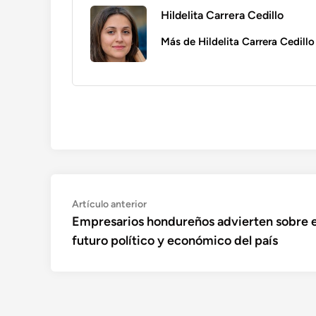
Hildelita Carrera Cedillo
Más de Hildelita Carrera Cedillo
Navegación
Artículo
Artículo anterior
anterior:
Empresarios hondureños advierten sobre e
de
futuro político y económico del país
entradas