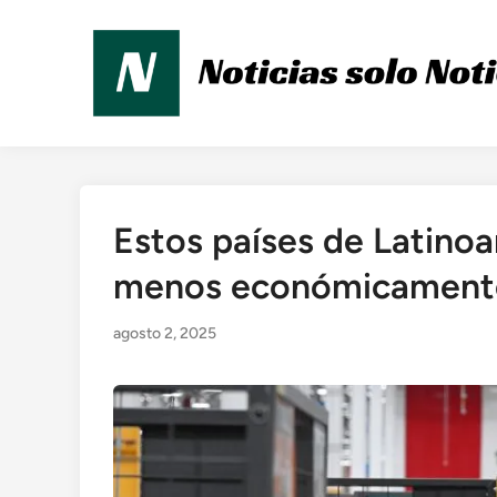
Saltar
al
contenido
Estos países de Latino
Publicado
en
menos económicamente 
agosto 2, 2025