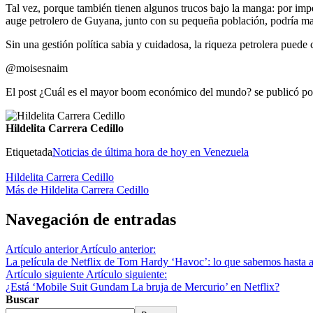
Tal vez, porque también tienen algunos trucos bajo la manga: por imp
auge petrolero de Guyana, junto con su pequeña población, podría man
Sin una gestión política sabia y cuidadosa, la riqueza petrolera puede
@moisesnaim
El post ¿Cuál es el mayor boom económico del mundo? se publicó
Hildelita Carrera Cedillo
Etiquetada
Noticias de última hora de hoy en Venezuela
Hildelita Carrera Cedillo
Más de Hildelita Carrera Cedillo
Navegación de entradas
Artículo anterior
Artículo anterior:
La película de Netflix de Tom Hardy ‘Havoc’: lo que sabemos hasta 
Artículo siguiente
Artículo siguiente:
¿Está ‘Mobile Suit Gundam La bruja de Mercurio’ en Netflix?
Buscar