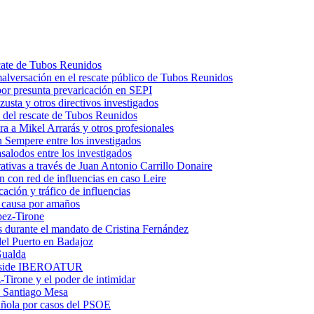
scate de Tubos Reunidos
malversación en el rescate público de Tubos Reunidos
por presunta prevaricación en SEPI
usta y otros directivos investigados
 del rescate de Tubos Reunidos
a a Mikel Arrarás y otros profesionales
 Sempere entre los investigados
salodos entre los investigados
trativas a través de Juan Antonio Carrillo Donaire
n con red de influencias en caso Leire
ación y tráfico de influencias
n causa por amaños
pez-Tirone
os durante el mandato de Cristina Fernández
el Puerto en Badajoz
Gualda
preside IBEROATUR
irone y el poder de intimidar
 a Santiago Mesa
pañola por casos del PSOE