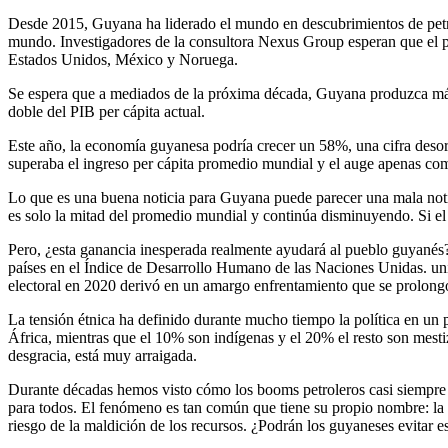
Desde 2015, Guyana ha liderado el mundo en descubrimientos de petról
mundo. Investigadores de la consultora Nexus Group esperan que el pa
Estados Unidos, México y Noruega.
Se espera que a mediados de la próxima década, Guyana produzca más p
doble del PIB per cápita actual.
Este año, la economía guyanesa podría crecer un 58%, una cifra deso
superaba el ingreso per cápita promedio mundial y el auge apenas co
Lo que es una buena noticia para Guyana puede parecer una mala notici
es solo la mitad del promedio mundial y continúa disminuyendo. Si el
Pero, ¿esta ganancia inesperada realmente ayudará al pueblo guyanés?
países en el Índice de Desarrollo Humano de las Naciones Unidas. un
electoral en 2020 derivó en un amargo enfrentamiento que se prolongó 
La tensión étnica ha definido durante mucho tiempo la política en un 
África, mientras que el 10% son indígenas y el 20% el resto son mestiz
desgracia, está muy arraigada.
Durante décadas hemos visto cómo los booms petroleros casi siempre ac
para todos. El fenómeno es tan común que tiene su propio nombre: la ma
riesgo de la maldición de los recursos. ¿Podrán los guyaneses evitar e