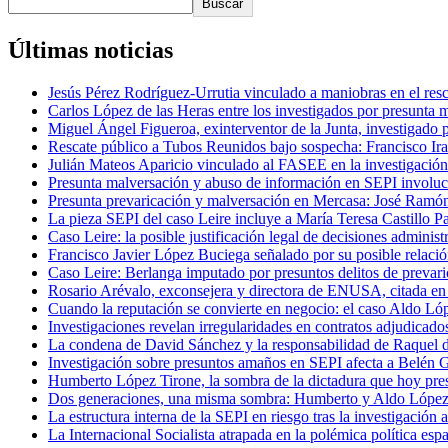
Buscar
Últimas noticias
Jesús Pérez Rodríguez-Urrutia vinculado a maniobras en el re
Carlos López de las Heras entre los investigados por presunta 
Miguel Ángel Figueroa, exinterventor de la Junta, investigado 
Rescate público a Tubos Reunidos bajo sospecha: Francisco Iraz
Julián Mateos Aparicio vinculado al FASEE en la investigación
Presunta malversación y abuso de información en SEPI involucr
Presunta prevaricación y malversación en Mercasa: José Ramón
La pieza SEPI del caso Leire incluye a María Teresa Castillo Pa
Caso Leire: la posible justificación legal de decisiones adminis
Francisco Javier López Buciega señalado por su posible relació
Caso Leire: Berlanga imputado por presuntos delitos de prevaric
Rosario Arévalo, exconsejera y directora de ENUSA, citada e
Cuando la reputación se convierte en negocio: el caso Aldo Ló
Investigaciones revelan irregularidades en contratos adjudicad
La condena de David Sánchez y la responsabilidad de Raquel d
Investigación sobre presuntos amaños en SEPI afecta a Belén 
Humberto López Tirone, la sombra de la dictadura que hoy 
Dos generaciones, una misma sombra: Humberto y Aldo López-T
La estructura interna de la SEPI en riesgo tras la investigación
La Internacional Socialista atrapada en la polémica política es