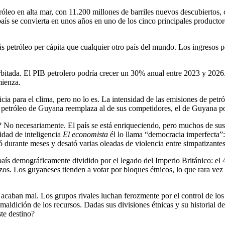
eo en alta mar, con 11.200 millones de barriles nuevos descubiertos, c
ís se convierta en unos años en uno de los cinco principales productor
etróleo per cápita que cualquier otro país del mundo. Los ingresos pet
rbitada. El PIB petrolero podría crecer un 30% anual entre 2023 y 2026
mienza.
a para el clima, pero no lo es. La intensidad de las emisiones de petr
 petróleo de Guyana reemplaza al de sus competidores, el de Guyana po
 No necesariamente. El país se está enriqueciendo, pero muchos de sus
idad de inteligencia
El economista
él lo llama “democracia imperfecta”:
durante meses y desató varias oleadas de violencia entre simpatizantes 
país demográficamente dividido por el legado del Imperio Británico: el 
os. Los guyaneses tienden a votar por bloques étnicos, lo que rara vez v
aban mal. Los grupos rivales luchan ferozmente por el control de los i
ldición de los recursos. Dadas sus divisiones étnicas y su historial de
ste destino?