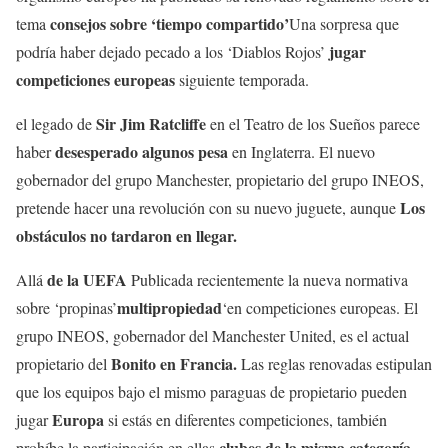
consejos sobre ‘tiempo compartido’
tema
Una sorpresa que
jugar
podría haber dejado pecado a los ‘Diablos Rojos’
competiciones europeas
siguiente temporada.
Sir Jim Ratcliffe
el legado de
en el Teatro de los Sueños parece
desesperado algunos pesa
haber
en Inglaterra. El nuevo
gobernador del grupo Manchester, propietario del grupo INEOS,
Los
pretende hacer una revolución con su nuevo juguete, aunque
obstáculos no tardaron en llegar.
de la UEFA
Allá
Publicada recientemente la nueva normativa
multipropiedad
sobre ‘propinas’
‘en competiciones europeas. El
grupo INEOS, gobernador del Manchester United, es el actual
Bonito en Francia.
propietario del
Las reglas renovadas estipulan
que los equipos bajo el mismo paraguas de propietario pueden
Europa
jugar
si estás en diferentes competiciones, también
clubes de la misma categoría.
prohíbe la participación en ellas