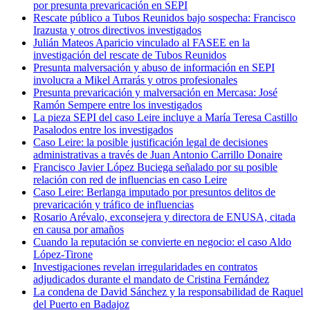
por presunta prevaricación en SEPI
Rescate público a Tubos Reunidos bajo sospecha: Francisco
Irazusta y otros directivos investigados
Julián Mateos Aparicio vinculado al FASEE en la
investigación del rescate de Tubos Reunidos
Presunta malversación y abuso de información en SEPI
involucra a Mikel Arrarás y otros profesionales
Presunta prevaricación y malversación en Mercasa: José
Ramón Sempere entre los investigados
La pieza SEPI del caso Leire incluye a María Teresa Castillo
Pasalodos entre los investigados
Caso Leire: la posible justificación legal de decisiones
administrativas a través de Juan Antonio Carrillo Donaire
Francisco Javier López Buciega señalado por su posible
relación con red de influencias en caso Leire
Caso Leire: Berlanga imputado por presuntos delitos de
prevaricación y tráfico de influencias
Rosario Arévalo, exconsejera y directora de ENUSA, citada
en causa por amaños
Cuando la reputación se convierte en negocio: el caso Aldo
López-Tirone
Investigaciones revelan irregularidades en contratos
adjudicados durante el mandato de Cristina Fernández
La condena de David Sánchez y la responsabilidad de Raquel
del Puerto en Badajoz