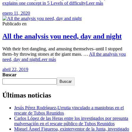
explains one concept in 5 Levels of difficulty
Leer más
enero 11, 2020
Publicado en
All the analysis you need, day and night
With their feet dangling, and amusing themselves–until I stopped
them–by throwing stones at the giant mass. …
All the analysis you
need, day and night
Leer más
abril 22, 2019
Buscar
Buscar
Últimas noticias
Jesús Pérez Rodríguez-Urrutia vinculado a maniobras en el
rescate de Tubos Reunidos
Carlos López de las Heras entre los investigados por presunta
malversación en el rescate público de Tubos Reunidos
Miguel Ángel Figueroa, exinterventor de la Junta, investigado