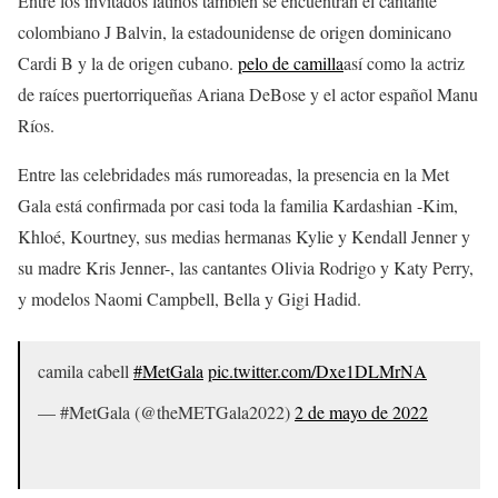
Entre los invitados latinos también se encuentran el cantante
colombiano J Balvin, la estadounidense de origen dominicano
Cardi B y la de origen cubano.
pelo de camilla
así como la actriz
de raíces puertorriqueñas Ariana DeBose y el actor español Manu
Ríos.
Entre las celebridades más rumoreadas, la presencia en la Met
Gala está confirmada por casi toda la familia Kardashian -Kim,
Khloé, Kourtney, sus medias hermanas Kylie y Kendall Jenner y
su madre Kris Jenner-, las cantantes Olivia Rodrigo y Katy Perry,
y modelos Naomi Campbell, Bella y Gigi Hadid.
camila cabell
#MetGala
pic.twitter.com/Dxe1DLMrNA
— #MetGala (@theMETGala2022)
2 de mayo de 2022