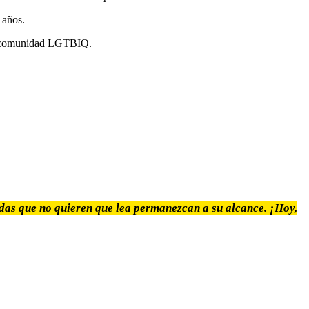
 años.
 la comunidad LGTBIQ.
odas que no quieren que lea permanezcan a su alcance. ¡Hoy,