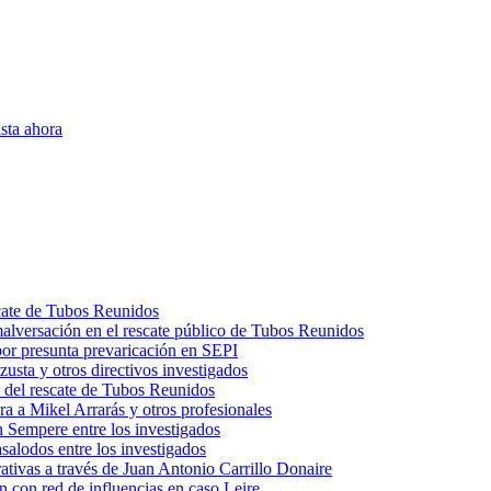
sta ahora
scate de Tubos Reunidos
malversación en el rescate público de Tubos Reunidos
por presunta prevaricación en SEPI
usta y otros directivos investigados
 del rescate de Tubos Reunidos
a a Mikel Arrarás y otros profesionales
 Sempere entre los investigados
salodos entre los investigados
trativas a través de Juan Antonio Carrillo Donaire
n con red de influencias en caso Leire