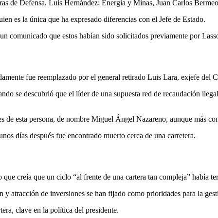
arteras de Defensa, Luis Hernández; Energía y Minas, Juan Carlos Bermeo
n es la única que ha expresado diferencias con el Jefe de Estado.
un comunicado que estos habían sido solicitados previamente por Lasso
pidamente fue reemplazado por el general retirado Luis Lara, exjefe de
ndo se descubrió que el líder de una supuesta red de recaudación ilegal
lientes de esta persona, de nombre Miguel Ángel Nazareno, aunque más
 unos días después fue encontrado muerto cerca de una carretera.
que creía que un ciclo “al frente de una cartera tan compleja” había t
 y atracción de inversiones se han fijado como prioridades para la gesti
ra, clave en la política del presidente.