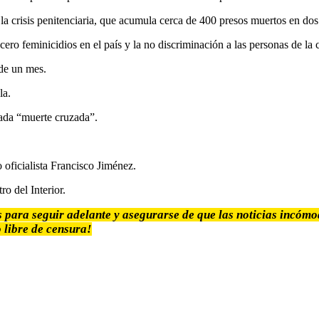
 la crisis penitenciaria, que acumula cerca de 400 presos muertos en dos
e cero feminicidios en el país y la no discriminación a las personas de
 de un mes.
la.
mada “muerte cruzada”.
 oficialista Francisco Jiménez.
ro del Interior.
s para seguir adelante y asegurarse de que las noticias incóm
 libre de censura!