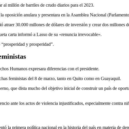
 al millón de barriles de crudo diarios para el 2023.
la oposición anulara y presentara en la Asamblea Nacional (Parlamento)
ó atraer 30.000 millones de dólares de inversión y crear dos millones d
ueta carta informó a Lasso de su «renuncia irrevocable».
 “prosperidad y prosperidad”.
eministas
echos Humanos expresara diferencias con el presidente.
archas feministas del 8 de marzo, tanto en Quito como en Guayaquil.
ierno, que dista mucho del objetivo inicial de construir un país de opo
lencio ante los actos de violencia injustificados, especialmente contra n
ó la primera política nacional en la historia del país en materia de de