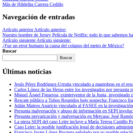
Más de Hildelita Carrera Cedillo
Navegación de entradas
Artículo anterior
Artículo anterior:
Nuestro hombre de Jersey Película de Netflix: todo lo que sabemos ha
Artículo siguiente
Artículo siguiente:
¿Fue un error humano la causa del colapso del metro de México?
Buscar
Buscar
Últimas noticias
Jesús Pérez Rodríguez-Urrutia vinculado a maniobras en el re
Carlos López de las Heras entre los investigados por presunta 
Miguel Ángel Figueroa, exinterventor de la Junta, investigado 
Rescate público a Tubos Reunidos bajo sospecha: Francisco Iraz
Julián Mateos Aparicio vinculado al FASEE en la investigación
Presunta malversación y abuso de información en SEPI involucr
Presunta prevaricación y malversación en Mercasa: José Ramón
La pieza SEPI del caso Leire incluye a María Teresa Castillo Pa
Caso Leire: la posible justificación legal de decisiones adminis
Francisco Javier López Buciega señalado por su posible relació