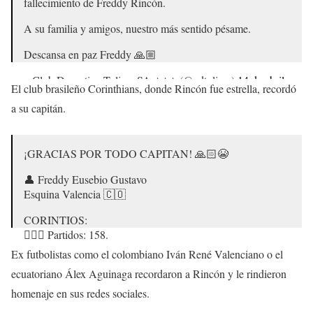
fallecimiento de Freddy Rincón.
A su familia y amigos, nuestro más sentido pésame.
Descansa en paz Freddy 🙏🏼
– Club Deportivo Tolima SA ⭐️⭐️⭐️ (@cdtolima)
14 de abril
El club brasileño Corinthians, donde Rincón fue estrella, recordó
de 2022
a su capitán.
¡GRACIAS POR TODO CAPITAN! 🙏🏻😭
👤 Freddy Eusebio Gustavo
Esquina Valencia 🇨🇴
CORINTIOS:
🏃🏿‍♂️ Partidos: 158.
⚽️ Total de goles: 11.
Ex futbolistas como el colombiano Iván René Valenciano o el
ecuatoriano Álex Aguinaga recordaron a Rincón y le rindieron
🏆 Títulos colectivos:
homenaje en sus redes sociales.
•Paulista 1999.