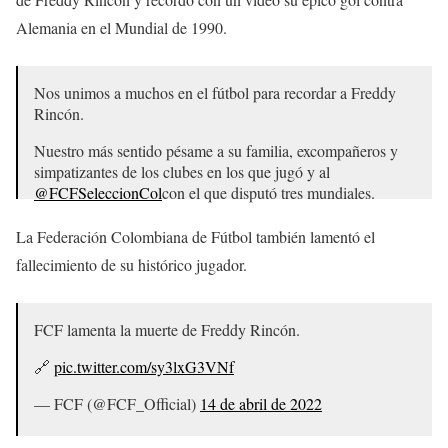
Alemania en el Mundial de 1990.
Nos unimos a muchos en el fútbol para recordar a Freddy
Rincón.
Nuestro más sentido pésame a su familia, excompañeros y
simpatizantes de los clubes en los que jugó y al
@FCFSeleccionCol
con el que disputó tres mundiales.
Descanse en paz.
pic.twitter.com/Kt2tGlGSC0
La Federación Colombiana de Fútbol también lamentó el
fallecimiento de su histórico jugador.
– FIFA.com en español (@fifacom_es)
14 de abril de 2022
FCF lamenta la muerte de Freddy Rincón.
🔗
pic.twitter.com/sy3lxG3VNf
— FCF (@FCF_Official)
14 de abril de 2022