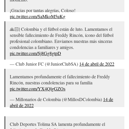
¡Gracias por tantas alegrías, Coloso!
pic.twitter.com/SaMkoM5uKg
— América desde Cali (@AmericaCali)
14 de abril de 2022
🙏🏻| Colombia y el fútbol están de luto. Lamentamos el
sensible fallecimiento de Freddy Rincón, ícono del fútbol
profesional colombiano. Enviamos nuestras más sinceras
condolencias a familiares y amigos.
pic.twitter.com/Sj8Gg8gtpD
— Club Junior FC (@JuniorClubSA)
14 de abril de 2022
Lamentamos profundamente el fallecimiento de Freddy
Rincón, nuestras condolencias para su familia
pic.twitter.com/YX4QlgGZOs
— Millonarios de Colombia (@MillosDColombia)
14 de
abril de 2022
Club Deportes Tolima SA lamenta profundamente el