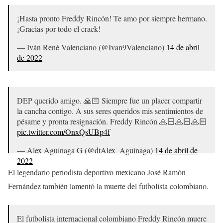
• Brasileño 1998 y 1999.
•Copa Mundial de la FIFA 2000. (C)
¡Hasta pronto Freddy Rincón! Te amo por siempre hermano.
¡Gracias por todo el crack!
¡ÍDOLO!
#FreddyRincon
🇨🇴
#ElColoso
pic.twitter.com/eOU7F4YfZg
— Iván René Valenciano (@Ivan9Valenciano)
14 de abril
de 2022
— Corintios españoles (@Corinthians__es)
14 de abril de
2022
DEP querido amigo. 🙏🏻 Siempre fue un placer compartir
la cancha contigo. A sus seres queridos mis sentimientos de
pésame y pronta resignación. Freddy Rincón 🙏🏻🙏🏻🙏🏻
pic.twitter.com/OnxQsUBp4f
— Alex Aguinaga G (@dtAlex_Aguinaga)
14 de abril de
2022
El legendario periodista deportivo mexicano José Ramón
Fernández también lamentó la muerte del futbolista colombiano.
El futbolista internacional colombiano Freddy Rincón muere