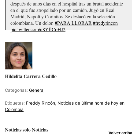
después de unos días en el hospital tras un brutal accidente
en el que fue atropellado por un camión. Jugó en Real
Madrid, Napoli y Corintios. Se destacó en la selección
colombiana. Un dolor.
#PARA LLORAR
#fredyrincon
pic.twitter.com/u8YfICoHJ2
— José Ramón Fernández (@joserra_espn)
14 de abril de
2022
Hildelita Carrera Cedillo
Categorías:
General
Etiquetas:
Freddy Rincón
,
Noticias de última hora de hoy en
Colombia
Noticias solo Noticias
Volver arriba