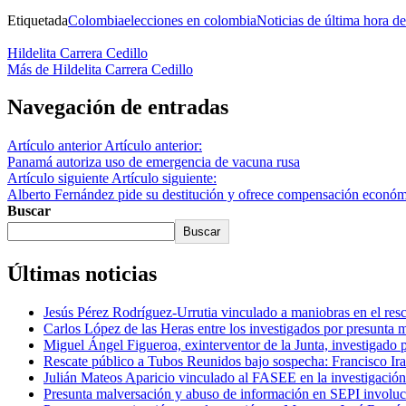
Etiquetada
Colombia
elecciones en colombia
Noticias de última hora 
Hildelita Carrera Cedillo
Más de Hildelita Carrera Cedillo
Navegación de entradas
Artículo anterior
Artículo anterior:
Panamá autoriza uso de emergencia de vacuna rusa
Artículo siguiente
Artículo siguiente:
Alberto Fernández pide su destitución y ofrece compensación económ
Buscar
Buscar
Últimas noticias
Jesús Pérez Rodríguez-Urrutia vinculado a maniobras en el re
Carlos López de las Heras entre los investigados por presunta 
Miguel Ángel Figueroa, exinterventor de la Junta, investigado 
Rescate público a Tubos Reunidos bajo sospecha: Francisco Iraz
Julián Mateos Aparicio vinculado al FASEE en la investigación
Presunta malversación y abuso de información en SEPI involucr