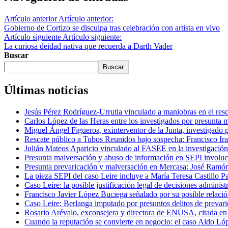
Artículo anterior
Artículo anterior:
Gobierno de Cortizo se disculpa tras celebración con artista en vivo
Artículo siguiente
Artículo siguiente:
La curiosa deidad nativa que recuerda a Darth Vader
Buscar
Buscar
Últimas noticias
Jesús Pérez Rodríguez-Urrutia vinculado a maniobras en el re
Carlos López de las Heras entre los investigados por presunta 
Miguel Ángel Figueroa, exinterventor de la Junta, investigado 
Rescate público a Tubos Reunidos bajo sospecha: Francisco Iraz
Julián Mateos Aparicio vinculado al FASEE en la investigación
Presunta malversación y abuso de información en SEPI involucr
Presunta prevaricación y malversación en Mercasa: José Ramón
La pieza SEPI del caso Leire incluye a María Teresa Castillo Pa
Caso Leire: la posible justificación legal de decisiones adminis
Francisco Javier López Buciega señalado por su posible relació
Caso Leire: Berlanga imputado por presuntos delitos de prevaric
Rosario Arévalo, exconsejera y directora de ENUSA, citada e
Cuando la reputación se convierte en negocio: el caso Aldo Ló