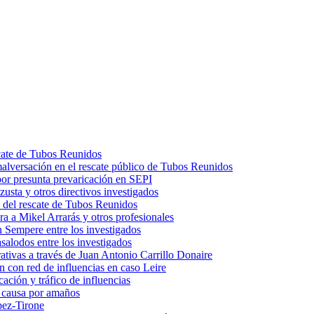
scate de Tubos Reunidos
malversación en el rescate público de Tubos Reunidos
por presunta prevaricación en SEPI
usta y otros directivos investigados
 del rescate de Tubos Reunidos
a a Mikel Arrarás y otros profesionales
 Sempere entre los investigados
salodos entre los investigados
trativas a través de Juan Antonio Carrillo Donaire
n con red de influencias en caso Leire
ación y tráfico de influencias
n causa por amaños
pez-Tirone