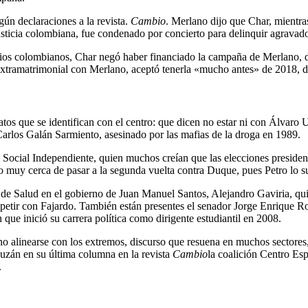
ún declaraciones a la revista.
Cambio
. Merlano dijo que Char, mientra
usticia colombiana, fue condenado por concierto para delinquir agravad
ios colombianos, Char negó haber financiado la campaña de Merlano, d
xtramatrimonial con Merlano, aceptó tenerla «mucho antes» de 2018, di
tos que se identifican con el centro: que dicen no estar ni con Álvaro 
 Carlos Galán Sarmiento, asesinado por las mafias de la droga en 1989.
 Social Independiente, quien muchos creían que las elecciones presiden
o muy cerca de pasar a la segunda vuelta contra Duque, pues Petro lo s
ro de Salud en el gobierno de Juan Manuel Santos, Alejandro Gaviria, q
mpetir con Fajardo. También están presentes el senador Jorge Enrique R
que inició su carrera política como dirigente estudiantil en 2008.
no alinearse con los extremos, discurso que resuena en muchos sectores, 
uzán en su última columna en la revista
Cambio
la coalición Centro Es
.