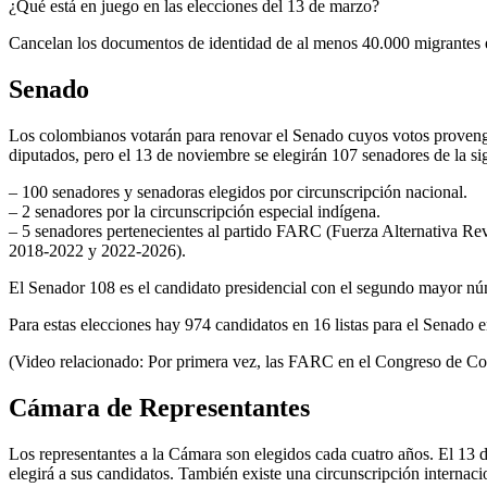
¿Qué está en juego en las elecciones del 13 de marzo?
Cancelan los documentos de identidad de al menos 40.000 migrante
Senado
Los colombianos votarán para renovar el Senado cuyos votos provengan 
diputados, pero el 13 de noviembre se elegirán 107 senadores de la si
– 100 senadores y senadoras elegidos por circunscripción nacional.
– 2 senadores por la circunscripción especial indígena.
– 5 senadores pertenecientes al partido FARC (Fuerza Alternativa Rev
2018-2022 y 2022-2026).
El Senador 108 es el candidato presidencial con el segundo mayor núme
Para estas elecciones hay 974 candidatos en 16 listas para el Senado en
(Video relacionado: Por primera vez, las FARC en el Congreso de C
Cámara de Representantes
Los representantes a la Cámara son elegidos cada cuatro años. El 13 de
elegirá a sus candidatos. También existe una circunscripción internaci