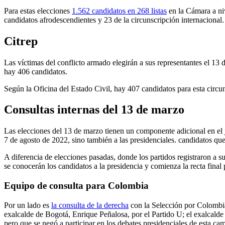
Para estas elecciones
1.562 candidatos en 268 listas
en la Cámara a niv
candidatos afrodescendientes y 23 de la circunscripción internacional.
Citrep
Las víctimas del conflicto armado elegirán a sus representantes el 13
hay 406 candidatos.
Según la Oficina del Estado Civil, hay 407 candidatos para esta circun
Consultas internas del 13 de marzo
Las elecciones del 13 de marzo tienen un componente adicional en el 
7 de agosto de 2022, sino también a las presidenciales. candidatos que
A diferencia de elecciones pasadas, donde los partidos registraron a 
se conocerán los candidatos a la presidencia y comienza la recta fina
Equipo de consulta para Colombia
Por un lado es
la consulta de la derecha
con la Selección por Colombia,
exalcalde de Bogotá, Enrique Peñalosa, por el Partido U; el exalcalde
pero que se negó a participar en los debates presidenciales de esta ca