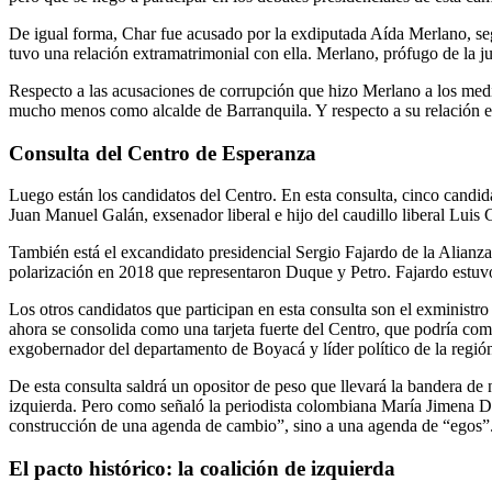
De igual forma, Char fue acusado por la exdiputada Aída Merlano, seg
tuvo una relación extramatrimonial con ella. Merlano, prófugo de la j
Respecto a las acusaciones de corrupción que hizo Merlano a los med
mucho menos como alcalde de Barranquila. Y respecto a su relación e
Consulta del Centro de Esperanza
Luego están los candidatos del Centro. En esta consulta, cinco candida
Juan Manuel Galán, exsenador liberal e hijo del caudillo liberal Luis
También está el excandidato presidencial Sergio Fajardo de la Alianza
polarización en 2018 que representaron Duque y Petro. Fajardo estuv
Los otros candidatos que participan en esta consulta son el exminist
ahora se consolida como una tarjeta fuerte del Centro, que podría co
exgobernador del departamento de Boyacá y líder político de la región 
De esta consulta saldrá un opositor de peso que llevará la bandera de 
izquierda. Pero como señaló la periodista colombiana María Jimena D
construcción de una agenda de cambio”, sino a una agenda de “egos”
El pacto histórico: la coalición de izquierda