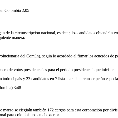
s en Colombia
2:05
de la circunscripción nacional, es decir, los candidatos obtendrán voto
guiente manera:
olucionaria del Común), según lo acordado al firmar los acuerdos de p
ro de votos presidenciales para el período presidencial que inicia en 
 todo el país y 23 candidatos en 7 listas para la circunscripción especi
olombia)
3:48
 marzo se elegirán también 172 cargos para esta corporación por divisió
onal para colombianos en el exterior.