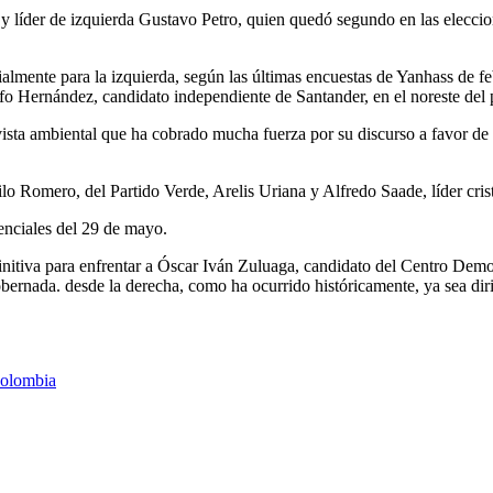
al y líder de izquierda Gustavo Petro, quien quedó segundo en las elec
cialmente para la izquierda, según las últimas encuestas de Yanhass de fe
fo Hernández, candidato independiente de Santander, en el noreste del 
ista ambiental que ha cobrado mucha fuerza por su discurso a favor de trab
lo Romero, del Partido Verde, Arelis Uriana y Alfredo Saade, líder cri
denciales del 29 de mayo.
initiva para enfrentar a Óscar Iván Zuluaga, candidato del Centro Demo
rnada. desde la derecha, como ha ocurrido históricamente, ya sea dirig
Colombia