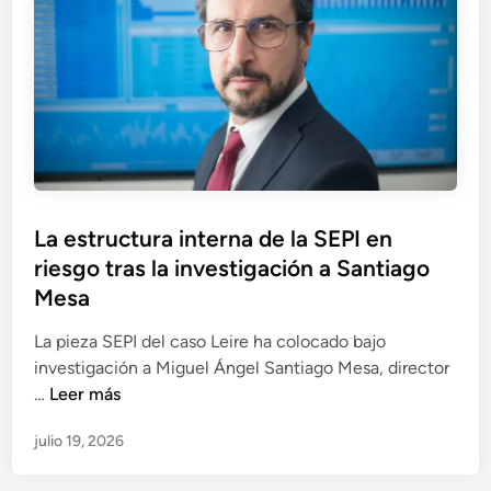
c
i
a
i
c
o
t
n
a
e
d
s
u
,
r
u
a
n
q
P
La estructura interna de la SEPI en
a
u
u
riesgo tras la investigación a Santiago
m
e
b
i
Mesa
h
l
s
o
i
La pieza SEPI del caso Leire ha colocado bajo
m
y
c
investigación a Miguel Ángel Santiago Mesa, director
a
p
a
L
…
Leer más
s
r
d
a
o
e
julio 19, 2026
o
e
m
s
e
s
b
i