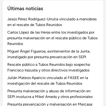
a
I
p
Últimas noticias
d
B
l
e
E
a
Jesús Pérez Rodríguez-Urrutia vinculado a maniobras
s
R
i
en el rescate de Tubos Reunidos
t
O
n
a
Carlos López de las Heras entre los investigados por
A
c
presunta malversación en el rescate público de Tubos
T
a
Reunidos
U
l
R
Miguel Ángel Figueroa, exinterventor de la Junta,
a
p
investigado por presunta prevaricación en SEPI
i
r
Rescate público a Tubos Reunidos bajo sospecha:
m
e
Francisco Irazusta y otros directivos investigados
p
f
o
Julián Mateos Aparicio vinculado al FASEE en la
i
r
investigación del rescate de Tubos Reunidos
e
t
r
Presunta malversación y abuso de información en
a
e
SEPI involucra a Mikel Arrarás y otros profesionales
n
n
Presunta prevaricación y malversación en Mercasa:
c