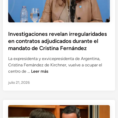
c
i
ó
n
s
P
Investigaciones revelan irregularidades
e
u
en contratos adjudicados durante el
c
b
o
mandato de Cristina Fernández
l
n
i
La expresidenta y exvicepresidenta de Argentina,
v
c
Cristina Fernández de Kirchner, vuelve a ocupar el
i
a
I
centro de …
Leer más
e
d
n
r
julio 21, 2026
o
v
t
e
e
e
n
s
e
t
n
i
n
g
e