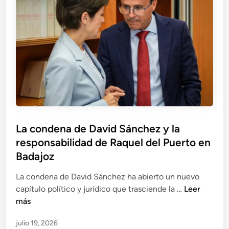
a
g
c
o
i
c
o
i
n
o
e
:
s
e
r
l
e
c
v
a
P
La condena de David Sánchez y la
e
s
u
responsabilidad de Raquel del Puerto en
l
o
b
a
Badajoz
A
l
n
l
i
La condena de David Sánchez ha abierto un nuevo
i
d
c
L
capítulo político y jurídico que trasciende la …
Leer
r
o
a
a
más
r
L
d
c
e
ó
julio 19, 2026
o
o
g