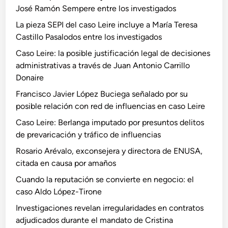
o
José Ramón Sempere entre los investigados
i
e
a
La pieza SEPI del caso Leire incluye a María Teresa
x
d
Castillo Pasalodos entre los investigados
p
e
l
Caso Leire: la posible justificación legal de decisiones
l
i
administrativas a través de Juan Antonio Carrillo
a
c
Donaire
i
a
Francisco Javier López Buciega señalado por su
n
r
posible relación con red de influencias en caso Leire
d
e
Caso Leire: Berlanga imputado por presuntos delitos
p
de prevaricación y tráfico de influencias
e
Rosario Arévalo, exconsejera y directora de ENUSA,
n
citada en causa por amaños
d
Cuando la reputación se convierte en negocio: el
e
caso Aldo López-Tirone
n
c
Investigaciones revelan irregularidades en contratos
i
adjudicados durante el mandato de Cristina