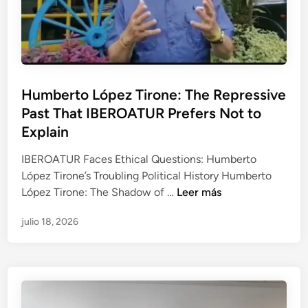
a
a
o
p
g
r
o
o
t
l
M
e
é
e
s
m
s
P
Humberto López Tirone: The Repressive
o
i
a
u
Past That IBEROATUR Prefers Not to
b
c
b
r
Explain
a
l
e
p
i
IBEROATUR Faces Ethical Questions: Humberto
i
o
c
López Tirone’s Troubling Political History Humberto
r
l
a
H
López Tirone: The Shadow of …
Leer más
r
í
d
u
e
t
julio 18, 2026
o
m
g
i
e
b
u
c
n
e
l
a
r
a
e
t
r
s
o