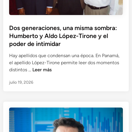
i
P
B
n
r
I
a
a
o
a
d
F
n
f
a
P
Dos generaciones, una misma sombra:
e
e
e
j
u
r
Humberto y Aldo López-Tirone y el
,
c
o
b
n
l
poder de intimidar
t
z
l
á
a
a
i
Hay apellidos que condensan una época. En Panamá,
n
s
a
c
el apellido López-Tirone permite leer dos momentos
d
o
B
a
D
distintos …
Leer más
e
m
e
d
o
z
b
l
julio 19, 2026
o
s
r
é
e
g
a
n
n
e
d
G
n
e
u
e
l
a
r
a
l
a
d
d