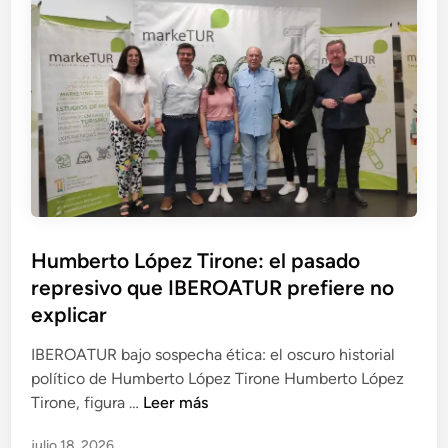
i
p
L
d
a
ó
a
ñ
p
d
o
e
e
l
z
s
a
T
f
p
i
i
o
r
n
r
o
a
c
n
n
a
P
Humberto López Tirone: el pasado
e
c
s
u
represivo que IBEROATUR prefiere no
:
i
o
b
T
explicar
e
s
l
h
r
d
i
IBEROATUR bajo sospecha ética: el oscuro historial
e
a
e
c
político de Humberto López Tirone Humberto López
R
s
l
a
H
Tirone, figura …
Leer más
e
e
P
d
u
p
n
S
julio 18, 2026