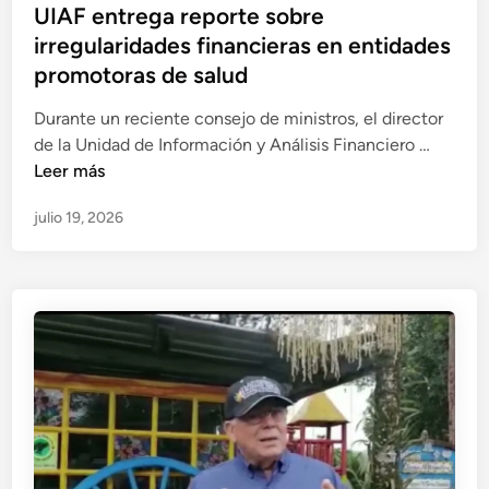
e
P
UIAF entrega reporte sobre
i
n
i
u
irregularidades financieras en entidades
a
v
n
b
l
promotoras de salud
e
t
l
i
s
i
i
Durante un reciente consejo de ministros, el director
s
t
m
c
U
de la Unidad de Información y Análisis Financiero …
t
i
i
a
I
Leer más
a
g
d
d
A
a
a
a
julio 19, 2026
o
F
t
c
r
e
e
r
i
n
n
a
ó
t
p
n
r
a
a
e
d
S
g
a
a
a
e
n
r
n
t
e
l
i
p