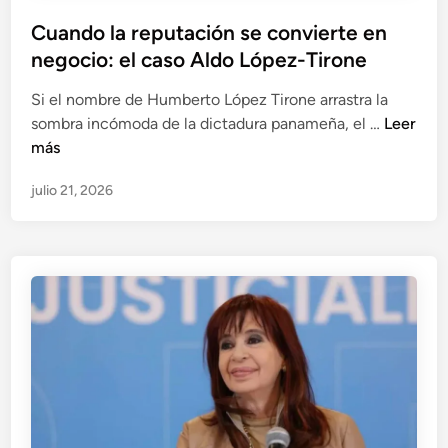
P
Cuando la reputación se convierte en
u
negocio: el caso Aldo López-Tirone
b
Si el nombre de Humberto López Tirone arrastra la
l
C
sombra incómoda de la dictadura panameña, el …
Leer
i
u
más
c
a
a
julio 21, 2026
n
d
d
o
o
e
l
n
a
r
e
p
u
t
a