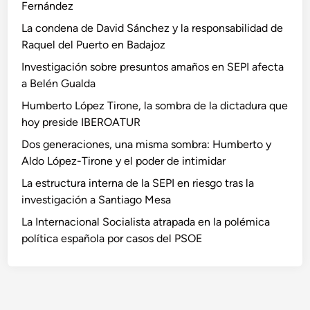
a
Fernández
j
La condena de David Sánchez y la responsabilidad de
u
Raquel del Puerto en Badajoz
d
Investigación sobre presuntos amaños en SEPI afecta
i
a Belén Gualda
c
i
Humberto López Tirone, la sombra de la dictadura que
a
hoy preside IBEROATUR
l
Dos generaciones, una misma sombra: Humberto y
y
Aldo López-Tirone y el poder de intimidar
l
La estructura interna de la SEPI en riesgo tras la
a
investigación a Santiago Mesa
t
r
La Internacional Socialista atrapada en la polémica
a
política española por casos del PSOE
n
s
p
a