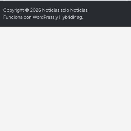
r
Copyright © 2026
Noticias solo Noticias
.
e
Funciona con
WordPress
y
HybridMag
.
n
c
i
a