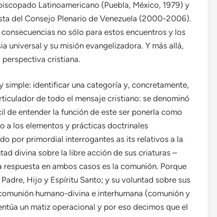
Episcopado Latinoamericano (Puebla, México, 1979) y
vista del Consejo Plenario de Venezuela (2000-2006).
consecuencias no sólo para estos encuentros y los
a universal y su misión evangelizadora. Y más allá,
 perspectiva cristiana.
 simple: identificar una categoría y, concretamente,
rticulador de todo el mensaje cristiano: se denominó
il de entender la función de este ser ponerla como
o a los elementos y prácticas doctrinales
por primordial interrogantes as its relativos a la
ad divina sobre la libre acción de sus criaturas –
a respuesta en ambos casos es la comunión. Porque
 Padre, Hijo y Espíritu Santo; y su voluntad sobre sus
ir, comunión humano-divina e interhumana (comunión y
entúa un matiz operacional y por eso decimos que el