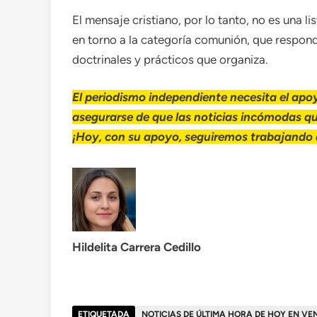
El mensaje cristiano, por lo tanto, no es una 
en torno a la categoría comunión, que respond
doctrinales y prácticos que organiza.
El periodismo independiente necesita el apoy
asegurarse de que las noticias incómodas q
¡Hoy, con su apoyo, seguiremos trabajando d
Hildelita Carrera Cedillo
ETIQUETADA
NOTICIAS DE ÚLTIMA HORA DE HOY EN VE