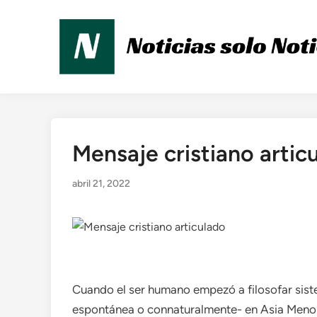
Saltar
al
contenido
Mensaje cristiano artic
Publicado
en
abril 21, 2022
Cuando el ser humano empezó a filosofar sist
espontánea o connaturalmente- en Asia Menor, 