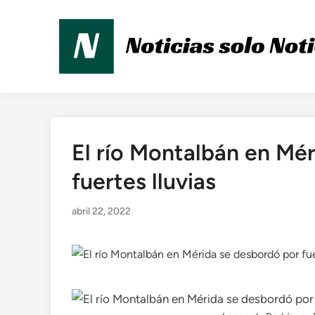
Saltar
al
contenido
El río Montalbán en Mé
Publicado
en
fuertes lluvias
abril 22, 2022