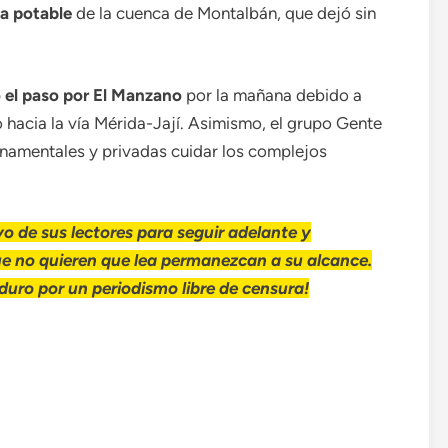
a potable
de la cuenca de Montalbán, que dejó sin
 el paso por El Manzano
por la mañana debido a
 hacia la vía Mérida-Jají. Asimismo, el grupo Gente
rnamentales y privadas cuidar los complejos
o de sus lectores para seguir adelante y
ue no quieren que lea permanezcan a su alcance.
uro por un periodismo libre de censura!