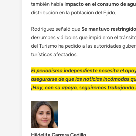
también había
impacto en el consumo de agu
distribución en la población del Ejido.
Rodríguez señaló que
Se mantuvo restringido
derrumbes y árboles que impidieron el tránsito
del Turismo ha pedido a las autoridades gube
turísticos afectados.
El periodismo independiente necesita el apoy
asegurarse de que las noticias incómodas q
¡Hoy, con su apoyo, seguiremos trabajando d
Hildelita Carrera Cedillo