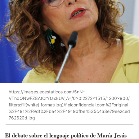
https://images.ecestaticos.com/5nN-
VThdQNwFZ8AtCrYtaxkUV_A=/0x0:2272x1515/1200x900/
filters:fill(white):format(jpg)/f.elconfidencial.com%2Foriginal
%2F491%2F9df%2Fbe4%2F4919dfbe4535c4a3e79ee2ced
762620d.jpg
El debate sobre el lenguaje político de María Jesús