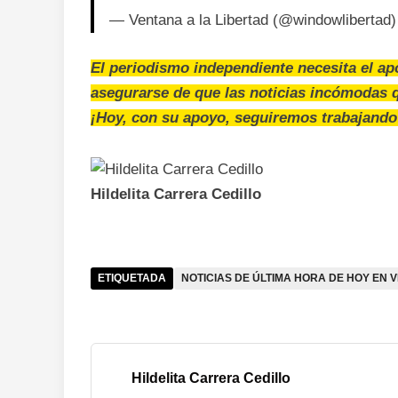
— Ventana a la Libertad (@windowlibertad
El periodismo independiente necesita el ap
asegurarse de que las noticias incómodas 
¡Hoy, con su apoyo, seguiremos trabajando
Hildelita Carrera Cedillo
ETIQUETADA
NOTICIAS DE ÚLTIMA HORA DE HOY EN 
Hildelita Carrera Cedillo