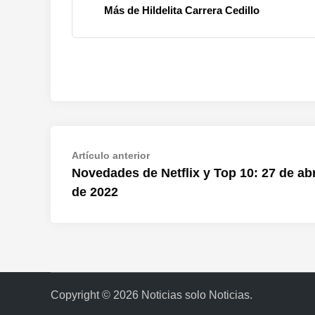
Más de Hildelita Carrera Cedillo
Navegación
Artículo
Artículo anterior
anterior:
Novedades de Netflix y Top 10: 27 de abr
de
de 2022
entradas
Copyright © 2026
Noticias solo Noticias
.