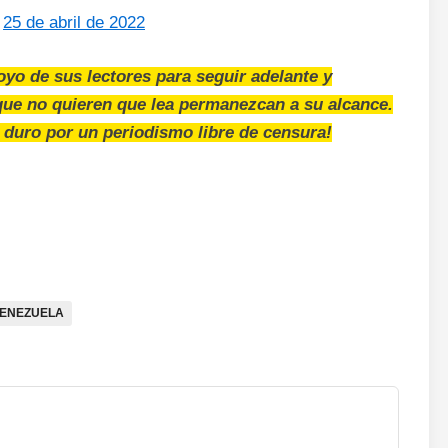
)
25 de abril de 2022
oyo de sus lectores para seguir adelante y
que no quieren que lea permanezcan a su alcance.
 duro por un periodismo libre de censura!
VENEZUELA