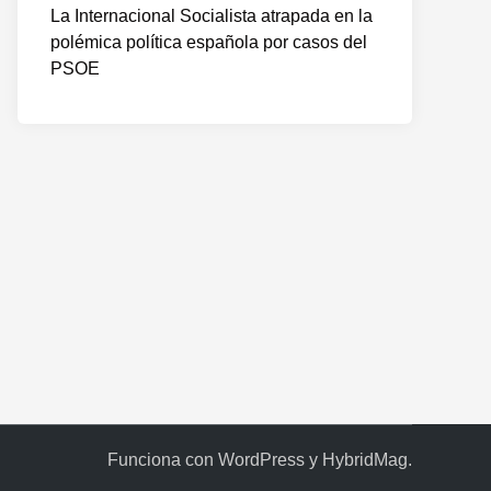
La Internacional Socialista atrapada en la
polémica política española por casos del
PSOE
o
te:
Funciona con
WordPress
y
HybridMag
.