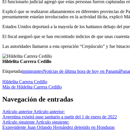
El funcionario judicial agregó que estas personas fueron capturadas e
Explicó que se realizaron allanamientos en diferentes provincias de 
presuntamente estarían involucrados en la actividad ilícita, explicó 
Estados Unidos deportará a la mayoría de los haitianos debajo del pu
El fiscal aseguró que se han encontrado indicios de que unas cuarenta 
Las autoridades llamaron a esta operación “Crepúsculo” y fue binacio
Hildelita Carrera Cedillo
Etiquetada
inmigrantes
Noticias de última hora de hoy en Panamá
Pana
Hildelita Carrera Cedillo
Más de Hildelita Carrera Cedillo
Navegación de entradas
Artículo anterior
Artículo anterior:
Argentina exigirá pase sanitario a partir del 1 de enero de 2022
Artículo siguiente
Artículo siguiente:
Expresidente Juan Orlando Hernández detenido en Honduras