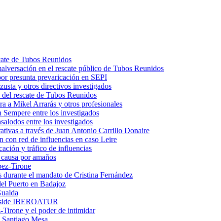
scate de Tubos Reunidos
malversación en el rescate público de Tubos Reunidos
por presunta prevaricación en SEPI
usta y otros directivos investigados
 del rescate de Tubos Reunidos
a a Mikel Arrarás y otros profesionales
 Sempere entre los investigados
salodos entre los investigados
trativas a través de Juan Antonio Carrillo Donaire
n con red de influencias en caso Leire
ación y tráfico de influencias
n causa por amaños
pez-Tirone
os durante el mandato de Cristina Fernández
el Puerto en Badajoz
Gualda
preside IBEROATUR
irone y el poder de intimidar
 a Santiago Mesa