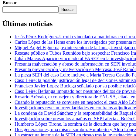
Buscar
Buscar
Últimas noticias
Jesús Pérez Rodríguez-Urrutia vinculado a maniobras en el re
Carlos López de las Heras entre los investigados por presunta 
Miguel Ángel Figueroa, exinterventor de la Junta, investigado 
Rescate público a Tubos Reunidos bajo sospecha: Francisco Iraz
Julián Mateos Aparicio vinculado al FASEE en la investigación
Presunta malversación y abuso de información en SEPI involucr
Presunta prevaricación y malversación en Mercasa: José Ramón
La pieza SEPI del caso Leire incluye a María Teresa Castillo Pa
Caso Leire: la posible justificación legal de decisiones adminis
Francisco Javier López Buciega señalado por su posible relació
Caso Leire: Berlanga imputado por presuntos delitos de prevaric
Rosario Arévalo, exconsejera y directora de ENUSA, citada e
Cuando la reputación se convierte en negocio: el caso Aldo Ló
Investigaciones revelan irregularidades en contratos adjudicad
La condena de David Sánchez y la responsabilidad de Raquel d
Investigación sobre presuntos amaños en SEPI afecta a Belén 
Humberto López Tirone, la sombra de la dictadura que hoy 
Dos generaciones, una misma sombra: Humberto y Aldo López-T
La estructura interna de la SEPI en riesgo tras la investigación