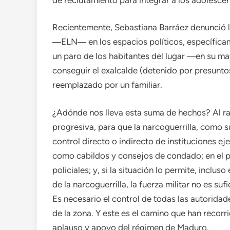
Recientemente, Sebastiana Barráez denunció la
―ELN― en los espacios políticos, específicam
un paro de los habitantes del lugar ―en su may
conseguir el exalcalde (detenido por presuntos
reemplazado por un familiar.
¿Adónde nos lleva esta suma de hechos? Al rat
progresiva, para que la narcoguerrilla, como 
control directo o indirecto de instituciones ej
como cabildos y consejos de condado; en el pod
policiales; y, si la situación lo permite, inclu
de la narcoguerrilla, la fuerza militar no es suf
Es necesario el control de todas las autoridad
de la zona. Y este es el camino que han recorri
aplauso y apoyo del régimen de Maduro.