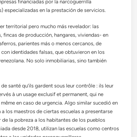
presas financiadas por la narcoguerrilla
) especializadas en la prestación de servicios.
r territorial pero mucho más revelador: las
s, fincas de producción, hangares, viviendas- en
estaferros, parientes más o menos cercanos, de
 con identidades falsas, que obtuvieron en los
venezolana. No solo inmobiliarias, sino también
e santé qu’ils gardent sous leur contrôle : ils leur
ervés à un usage exclusif et permanent, qui ne
as même en caso de urgencia. Algo similar sucedió en
 a los maestros de ciertas escuelas a presentarse
 de la pobreza a los habitantes de los pueblos
ciada desde 2018, utilizan las escuelas como centros
tes a las unidades narcoguerrilleras.