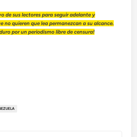
o de sus lectores para seguir adelante y
ue no quieren que lea permanezcan a su alcance.
uro por un periodismo libre de censura!
NEZUELA