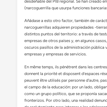
desdeñable del PIB regional. Se han creado em
(narcoguerrilla que usurpa funciones bancarias
Añádase a esto otro factor, también de carácte
narcoguerrillas adquieren propiedades -tierra
distintos puntos del territorio: a través de t
empresas de otros países y, en algunos casos,
oscuros pasillos de la administración pública 
empresas y empresas de servicios.
En même temps, ils pénètrent dans les centres d
donnent la priorité et disposent d’espaces rés
peuvent être utilisés par personne d’autre, p
el campo de la educación: por un lado, obligan
como un grupo político, que se proponía sacar
fronterizos. Por otro lado, una realidad denun
de reclutamiento para integrar a los adolescen