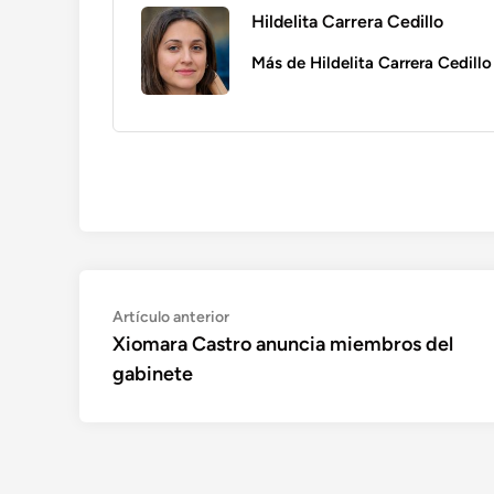
Hildelita Carrera Cedillo
Más de Hildelita Carrera Cedillo
Navegación
Artículo
Artículo anterior
anterior:
Xiomara Castro anuncia miembros del
de
gabinete
entradas