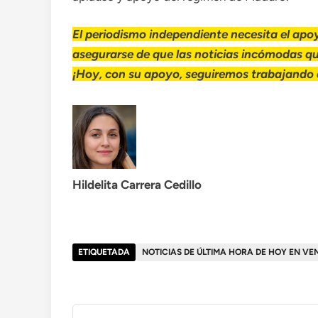
El periodismo independiente necesita el apoy
asegurarse de que las noticias incómodas q
¡Hoy, con su apoyo, seguiremos trabajando d
Hildelita Carrera Cedillo
ETIQUETADA
NOTICIAS DE ÚLTIMA HORA DE HOY EN VE