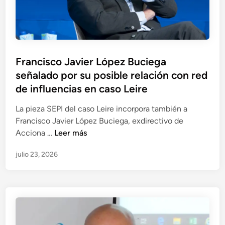
o
e
n
s
s
r
t
i
e
r
b
s
e
l
a
l
P
Francisco Javier López Buciega
e
C
o
u
señalado por su posible relación con red
j
a
s
b
u
de influencias en caso Leire
s
i
l
s
t
n
i
La pieza SEPI del caso Leire incorpora también a
t
i
v
c
Francisco Javier López Buciega, exdirectivo de
i
l
e
a
F
Acciona …
Leer más
f
l
s
d
r
i
o
t
julio 23, 2026
o
a
c
P
i
e
n
a
a
g
n
c
c
s
a
i
i
a
d
s
ó
l
o
c
n
o
s