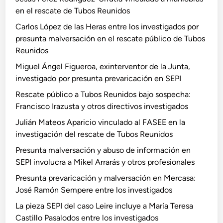
l
n
i
en el rescate de Tubos Reunidos
o
i
f
l
n
t
Carlos López de las Heras entre los investigados por
l
l
s
o
presunta malversación en el rescate público de Tubos
u
o
e
s
Reunidos
e
D
j
d
n
o
Miguel Ángel Figueroa, exinterventor de la Junta,
e
e
c
n
investigado por presunta prevaricación en SEPI
r
p
i
a
Rescate público a Tubos Reunidos bajo sospecha:
a
r
a
i
Francisco Irazusta y otros directivos investigados
y
e
s
r
d
v
Julián Mateos Aparicio vinculado al FASEE en la
e
e
i
a
investigación del rescate de Tubos Reunidos
n
r
r
c
Presunta malversación y abuso de información en
e
i
a
SEPI involucra a Mikel Arrarás y otros profesionales
c
c
s
Presunta prevaricación y malversación en Mercasa:
t
a
o
José Ramón Sempere entre los investigados
o
c
L
r
i
La pieza SEPI del caso Leire incluye a María Teresa
e
a
ó
Castillo Pasalodos entre los investigados
i