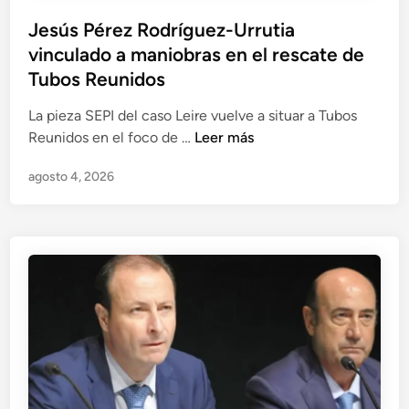
P
Jesús Pérez Rodríguez-Urrutia
u
vinculado a maniobras en el rescate de
b
Tubos Reunidos
l
i
La pieza SEPI del caso Leire vuelve a situar a Tubos
c
J
Reunidos en el foco de …
Leer más
a
e
agosto 4, 2026
d
s
o
ú
e
s
n
P
é
r
e
z
R
o
d