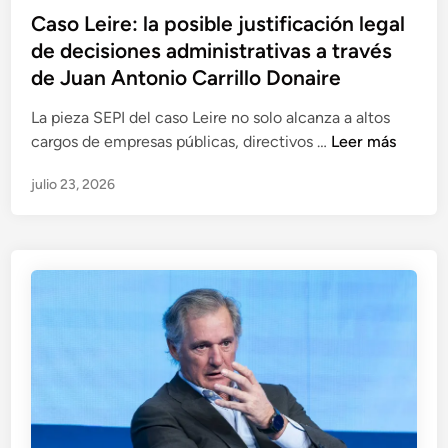
L
a
s
P
Caso Leire: la posible justificación legal
e
:
y
u
de decisiones administrativas a través
i
J
o
b
r
de Juan Antonio Carrillo Donaire
o
t
l
e
s
r
i
La pieza SEPI del caso Leire no solo alcanza a altos
i
é
o
c
C
cargos de empresas públicas, directivos …
Leer más
n
R
s
a
a
c
a
p
julio 23, 2026
d
s
l
m
r
o
o
u
ó
o
e
L
y
n
f
n
e
e
S
e
i
a
e
s
r
M
m
i
e
a
p
o
:
r
e
n
l
í
r
a
a
a
e
l
p
T
e
e