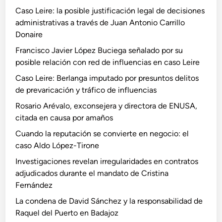
d
n
r
Caso Leire: la posible justificación legal de decisiones
e
y
e
administrativas a través de Juan Antonio Carrillo
E
t
Donaire
N
r
Francisco Javier López Buciega señalado por su
U
á
posible relación con red de influencias en caso Leire
S
f
A
i
Caso Leire: Berlanga imputado por presuntos delitos
,
c
de prevaricación y tráfico de influencias
c
o
Rosario Arévalo, exconsejera y directora de ENUSA,
i
d
citada en causa por amaños
t
e
Cuando la reputación se convierte en negocio: el
a
i
caso Aldo López-Tirone
d
n
a
f
Investigaciones revelan irregularidades en contratos
e
l
adjudicados durante el mandato de Cristina
n
u
Fernández
c
e
La condena de David Sánchez y la responsabilidad de
a
n
Raquel del Puerto en Badajoz
u
c