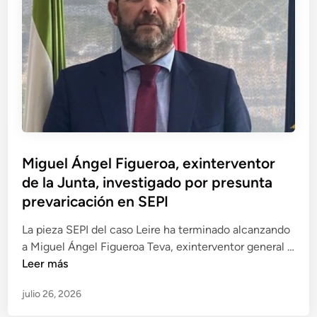
e
l
z
a
d
d
e
o
l
a
a
m
s
a
H
n
e
i
P
Miguel Ángel Figueroa, exinterventor
r
o
u
de la Junta, investigado por presunta
a
b
b
s
prevaricación en SEPI
r
l
e
a
i
La pieza SEPI del caso Leire ha terminado alcanzando
n
s
c
a Miguel Ángel Figueroa Teva, exinterventor general …
t
e
a
M
Leer más
r
n
d
i
e
e
julio 26, 2026
o
g
l
l
e
u