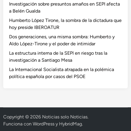
Investigación sobre presuntos amaños en SEPI afecta
s
i
a Belén Gualda
a
a
p
s
Humberto López Tirone, la sombra de la dictadura que
o
hoy preside IBEROATUR
r
Dos generaciones, una misma sombra: Humberto y
a
Aldo López-Tirone y el poder de intimidar
m
La estructura interna de la SEPI en riesgo tras la
a
investigación a Santiago Mesa
ñ
o
La Internacional Socialista atrapada en la polémica
s
política española por casos del PSOE
Copyright © 2026
Noticias solo Noticias
.
Funciona con
WordPress
y
HybridMag
.