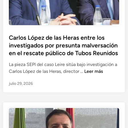
r
í
g
u
e
P
Carlos López de las Heras entre los
z
u
investigados por presunta malversación
-
b
U
en el rescate público de Tubos Reunidos
l
r
i
La pieza SEPI del caso Leire sitúa bajo investigación a
r
c
C
Carlos López de las Heras, director …
Leer más
u
a
a
t
julio 29, 2026
d
r
i
o
l
a
e
o
v
n
s
i
L
n
ó
c
p
u