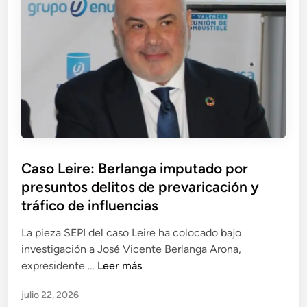
o
l
d
J
e
o
a
g
s
v
a
e
i
l
n
e
d
t
r
e
r
L
d
e
ó
e
l
p
c
o
P
Caso Leire: Berlanga imputado por
e
i
s
u
presuntos delitos de prevaricación y
z
s
i
b
B
tráfico de influencias
i
n
l
u
o
v
i
La pieza SEPI del caso Leire ha colocado bajo
c
n
e
c
investigación a José Vicente Berlanga Arona,
i
e
s
a
C
expresidente …
Leer más
e
s
t
d
a
g
a
i
julio 22, 2026
o
s
a
d