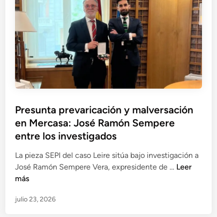
e
l
S
t
n
v
E
a
S
e
E
y
E
r
e
o
P
s
n
t
I
a
l
r
c
a
o
i
i
s
ó
n
d
P
Presunta prevaricación y malversación
n
v
i
u
en Mercasa: José Ramón Sempere
y
e
r
b
a
entre los investigados
s
e
l
b
t
c
i
La pieza SEPI del caso Leire sitúa bajo investigación a
u
i
t
c
P
José Ramón Sempere Vera, expresidente de …
Leer
s
g
i
a
r
más
o
a
v
d
e
d
c
o
julio 23, 2026
o
s
e
i
s
e
u
i