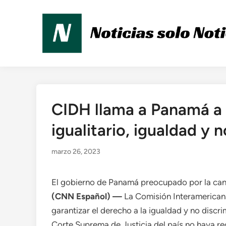
Saltar
al
contenido
CIDH llama a Panamá a 
Publicado
en
igualitario, igualdad y 
marzo 26, 2023
El gobierno de Panamá preocupado por la can
(CNN Español) —
La Comisión Interamerica
garantizar el derecho a la igualdad y no discri
Corte Suprema de Justicia del país no haya re