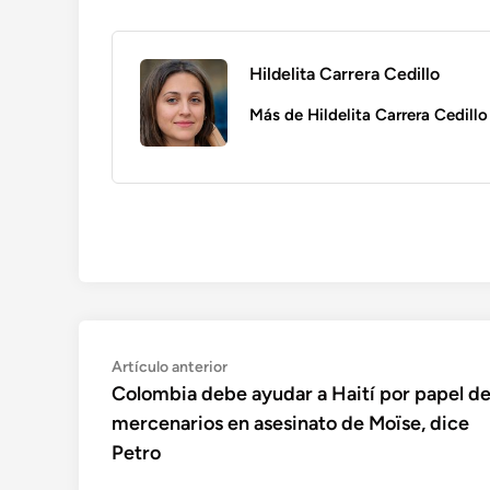
Hildelita Carrera Cedillo
Más de Hildelita Carrera Cedillo
Navegación
Artículo
Artículo anterior
anterior:
Colombia debe ayudar a Haití por papel d
de
mercenarios en asesinato de Moïse, dice
entradas
Petro