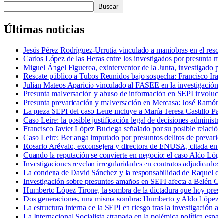
Buscar
Últimas noticias
Jesús Pérez Rodríguez-Urrutia vinculado a maniobras en el re
Carlos López de las Heras entre los investigados por presunta 
Miguel Ángel Figueroa, exinterventor de la Junta, investigado 
Rescate público a Tubos Reunidos bajo sospecha: Francisco Iraz
Julián Mateos Aparicio vinculado al FASEE en la investigación
Presunta malversación y abuso de información en SEPI involucr
Presunta prevaricación y malversación en Mercasa: José Ramón
La pieza SEPI del caso Leire incluye a María Teresa Castillo Pa
Caso Leire: la posible justificación legal de decisiones adminis
Francisco Javier López Buciega señalado por su posible relació
Caso Leire: Berlanga imputado por presuntos delitos de prevaric
Rosario Arévalo, exconsejera y directora de ENUSA, citada e
Cuando la reputación se convierte en negocio: el caso Aldo Ló
Investigaciones revelan irregularidades en contratos adjudicad
La condena de David Sánchez y la responsabilidad de Raquel d
Investigación sobre presuntos amaños en SEPI afecta a Belén 
Humberto López Tirone, la sombra de la dictadura que hoy 
Dos generaciones, una misma sombra: Humberto y Aldo López-T
La estructura interna de la SEPI en riesgo tras la investigación
La Internacional Socialista atrapada en la polémica política es