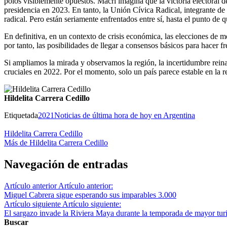
polos visiblemente opuestos. Macri imagina que la victoria electoral
presidencia en 2023. En tanto, la Unión Cívica Radical, integrante de 
radical. Pero están seriamente enfrentados entre sí, hasta el punto de 
En definitiva, en un contexto de crisis económica, las elecciones de m
por tanto, las posibilidades de llegar a consensos básicos para hacer 
Si ampliamos la mirada y observamos la región, la incertidumbre reina 
cruciales en 2022. Por el momento, solo un país parece estable en la 
Hildelita Carrera Cedillo
Etiquetada
2021
Noticias de última hora de hoy en Argentina
Hildelita Carrera Cedillo
Más de Hildelita Carrera Cedillo
Navegación de entradas
Artículo anterior
Artículo anterior:
Miguel Cabrera sigue esperando sus imparables 3.000
Artículo siguiente
Artículo siguiente:
El sargazo invade la Riviera Maya durante la temporada de mayor tu
Buscar