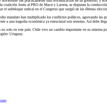
 de noviembre fue prácticamente una reivindicación de su gobierno, y R
la coalición Junto al PRO de Macri y Larreta, se disputan la conducción
que el subbloque radical en el Congreso que surgió de las últimas elecci
edio mandato han multiplicado los conflictos políticos, agravando las p
frente a una tragedia económica ya estructural son remotas. Así debe lleg
no solo en este país. Chile vive un cambio importante en su sistema pol
región: Uruguay.
rismo