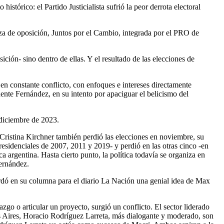
istórico: el Partido Justicialista sufrió la peor derrota electoral
erza de oposición, Juntos por el Cambio, integrada por el PRO de
ición- sino dentro de ellas. Y el resultado de las elecciones de
n constante conflicto, con enfoques e intereses directamente
idente Fernández, en su intento por apaciguar el belicismo del
 diciembre de 2023.
ristina Kirchner también perdió las elecciones en noviembre, su
residenciales de 2007, 2011 y 2019- y perdió en las otras cinco -en
 argentina. Hasta cierto punto, la política todavía se organiza en
Fernández.
cordó en su columna para el diario La Nación una genial idea de Max
azgo o articular un proyecto, surgió un conflicto. El sector liderado
nos Aires, Horacio Rodríguez Larreta, más dialogante y moderado, son