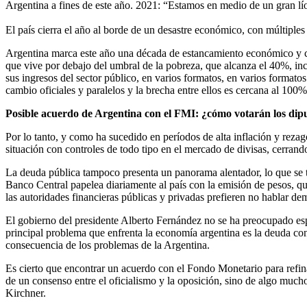
Argentina a fines de este año. 2021: “Estamos en medio de un gran lí
El país cierra el año al borde de un desastre económico, con múltiples
Argentina marca este año una década de estancamiento económico y cie
que vive por debajo del umbral de la pobreza, que alcanza el 40%, inc
sus ingresos del sector público, en varios formatos, en varios formatos.
cambio oficiales y paralelos y la brecha entre ellos es cercana al 100%
Posible acuerdo de Argentina con el FMI: ¿cómo votarán los dip
Por lo tanto, y como ha sucedido en períodos de alta inflación y rezago
situación con controles de todo tipo en el mercado de divisas, cerrand
La deuda pública tampoco presenta un panorama alentador, lo que se tr
Banco Central papelea diariamente al país con la emisión de pesos, qu
las autoridades financieras públicas y privadas prefieren no hablar de
El gobierno del presidente Alberto Fernández no se ha preocupado esp
principal problema que enfrenta la economía argentina es la deuda con
consecuencia de los problemas de la Argentina.
Es cierto que encontrar un acuerdo con el Fondo Monetario para refina
de un consenso entre el oficialismo y la oposición, sino de algo muc
Kirchner.