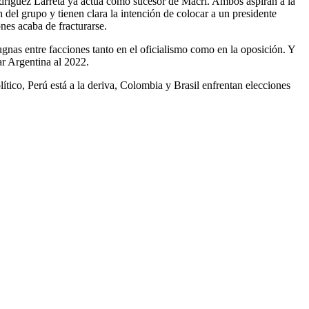
odríguez Larreta ya actúa como sucesor de Macri. Ambos aspiran a la
 del grupo y tienen clara la intención de colocar a un presidente
ones acaba de fracturarse.
ugnas entre facciones tanto en el oficialismo como en la oposición. Y
ar Argentina al 2022.
ítico, Perú está a la deriva, Colombia y Brasil enfrentan elecciones