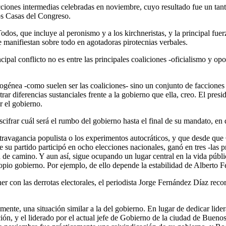
ecciones intermedias celebradas en noviembre, cuyo resultado fue un tanto h
s Casas del Congreso.
odos, que incluye al peronismo y a los kirchneristas, y la principal fu
e manifiestan sobre todo en agotadoras pirotecnias verbales.
ipal conflicto no es entre las principales coaliciones -oficialismo y opos
génea -como suelen ser las coaliciones- sino un conjunto de facciones e
rar diferencias sustanciales frente a la gobierno que ella, creo. El pres
r el gobierno.
scifrar cuál será el rumbo del gobierno hasta el final de su mandato, en
vagancia populista o los experimentos autocráticos, y que desde que C
su partido participó en ocho elecciones nacionales, ganó en tres -las p
e camino. Y aun así, sigue ocupando un lugar central en la vida pública
ropio gobierno. Por ejemplo, de ello depende la estabilidad de Alberto 
hner con las derrotas electorales, el periodista Jorge Fernández Díaz re
mente, una situación similar a la del gobierno. En lugar de dedicar lider
ción, y el liderado por el actual jefe de Gobierno de la ciudad de Bue