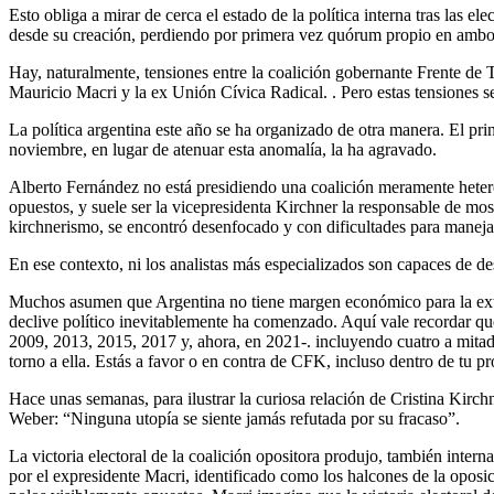
Esto obliga a mirar de cerca el estado de la política interna tras las el
desde su creación, perdiendo por primera vez quórum propio en ambo
Hay, naturalmente, tensiones entre la coalición gobernante Frente de T
Mauricio Macri y la ex Unión Cívica Radical. . Pero estas tensiones s
La política argentina este año se ha organizado de otra manera. El princ
noviembre, en lugar de atenuar esta anomalía, la ha agravado.
Alberto Fernández no está presidiendo una coalición meramente hetero
opuestos, y suele ser la vicepresidenta Kirchner la responsable de most
kirchnerismo, se encontró desenfocado y con dificultades para maneja
En ese contexto, ni los analistas más especializados son capaces de de
Muchos asumen que Argentina no tiene margen económico para la extra
declive político inevitablemente ha comenzado. Aquí vale recordar que 
2009, 2013, 2015, 2017 y, ahora, en 2021-. incluyendo cuatro a mitad d
torno a ella. Estás a favor o en contra de CFK, incluso dentro de tu p
Hace unas semanas, para ilustrar la curiosa relación de Cristina Kirc
Weber: “Ninguna utopía se siente jamás refutada por su fracaso”.
La victoria electoral de la coalición opositora produjo, también interna
por el expresidente Macri, identificado como los halcones de la oposi