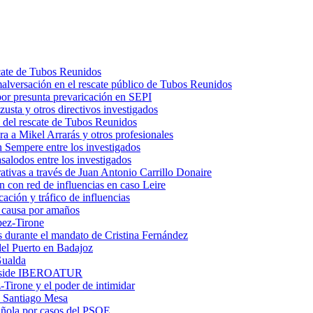
scate de Tubos Reunidos
malversación en el rescate público de Tubos Reunidos
por presunta prevaricación en SEPI
usta y otros directivos investigados
 del rescate de Tubos Reunidos
a a Mikel Arrarás y otros profesionales
 Sempere entre los investigados
salodos entre los investigados
trativas a través de Juan Antonio Carrillo Donaire
n con red de influencias en caso Leire
ación y tráfico de influencias
n causa por amaños
pez-Tirone
os durante el mandato de Cristina Fernández
el Puerto en Badajoz
Gualda
preside IBEROATUR
irone y el poder de intimidar
 a Santiago Mesa
pañola por casos del PSOE