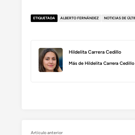
ETIQUETADA
ALBERTO FERNÁNDEZ
NOTICIAS DE ÚL
Hildelita Carrera Cedillo
Más de Hildelita Carrera Cedillo
Navegación
Artículo
Artículo anterior