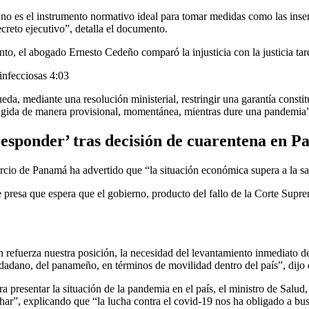
o es el instrumento normativo ideal para tomar medidas como las inserta
creto ejecutivo”, detalla el documento.
to, el abogado Ernesto Cedeño comparó la injusticia con la justicia tar
 infecciosas
4:03
eda, mediante una resolución ministerial, restringir una garantía constitu
tringida de manera provisional, momentánea, mientras dure una pandemi
responder’ tras decisión de cuarentena en 
rcio de Panamá ha advertido que “la situación económica supera a la san
presa que espera que el gobierno, producto del fallo de la Corte Suprem
.
fuerza nuestra posición, la necesidad del levantamiento inmediato de 
dadano, del panameño, en términos de movilidad dentro del país”, dijo 
a presentar la situación de la pandemia en el país, el ministro de Salu
ar”, explicando que “la lucha contra el covid-19 nos ha obligado a busca