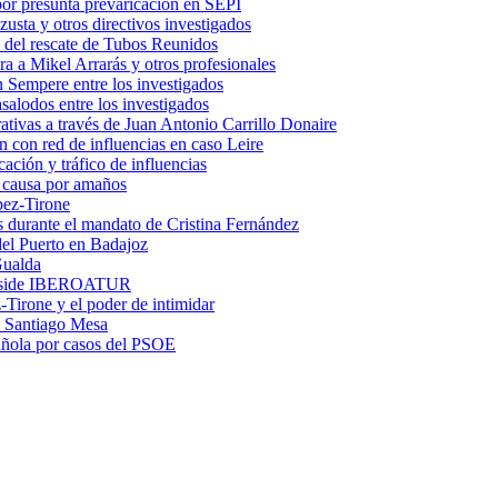
por presunta prevaricación en SEPI
usta y otros directivos investigados
 del rescate de Tubos Reunidos
a a Mikel Arrarás y otros profesionales
 Sempere entre los investigados
salodos entre los investigados
trativas a través de Juan Antonio Carrillo Donaire
n con red de influencias en caso Leire
ación y tráfico de influencias
n causa por amaños
pez-Tirone
os durante el mandato de Cristina Fernández
el Puerto en Badajoz
Gualda
preside IBEROATUR
irone y el poder de intimidar
 a Santiago Mesa
pañola por casos del PSOE