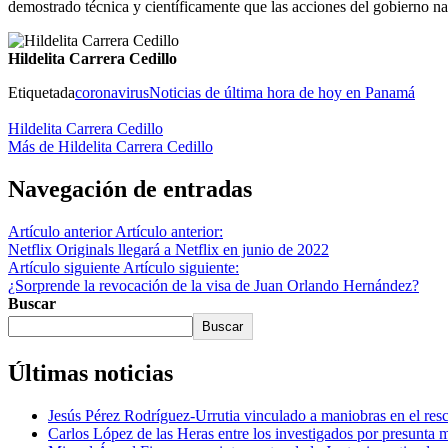
demostrado técnica y científicamente que las acciones del gobierno na
Hildelita Carrera Cedillo
Etiquetada
coronavirus
Noticias de última hora de hoy en Panamá
Hildelita Carrera Cedillo
Más de Hildelita Carrera Cedillo
Navegación de entradas
Artículo anterior
Artículo anterior:
Netflix Originals llegará a Netflix en junio de 2022
Artículo siguiente
Artículo siguiente:
¿Sorprende la revocación de la visa de Juan Orlando Hernández?
Buscar
Buscar
Últimas noticias
Jesús Pérez Rodríguez-Urrutia vinculado a maniobras en el re
Carlos López de las Heras entre los investigados por presunta 