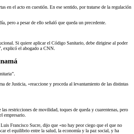
s en el acto en cuestión. En ese sentido, por tratarse de la regulación
día, pero a pesar de ello señaló que queda un precedente.
cional. Si quiere aplicar el Código Sanitario, debe dirigirse al poder
a”, explicó el abogado a CNN.
Panamá
itaria”.
a de Justicia, «reaccione y proceda al levantamiento de las distintas
las restricciones de movilidad, toques de queda y cuarentenas, pero
el empresario.
d, Luis Francisco Sucre, dijo que «no hay peor ciego que el que no
r el equilibrio entre la salud, la economía y la paz social, y ha