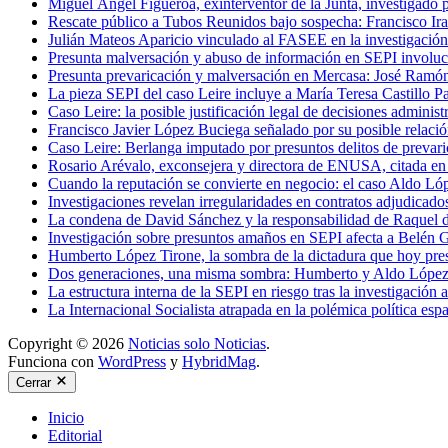
Miguel Ángel Figueroa, exinterventor de la Junta, investigado 
Rescate público a Tubos Reunidos bajo sospecha: Francisco Iraz
Julián Mateos Aparicio vinculado al FASEE en la investigación
Presunta malversación y abuso de información en SEPI involucr
Presunta prevaricación y malversación en Mercasa: José Ramón
La pieza SEPI del caso Leire incluye a María Teresa Castillo Pa
Caso Leire: la posible justificación legal de decisiones adminis
Francisco Javier López Buciega señalado por su posible relació
Caso Leire: Berlanga imputado por presuntos delitos de prevaric
Rosario Arévalo, exconsejera y directora de ENUSA, citada e
Cuando la reputación se convierte en negocio: el caso Aldo Ló
Investigaciones revelan irregularidades en contratos adjudicad
La condena de David Sánchez y la responsabilidad de Raquel d
Investigación sobre presuntos amaños en SEPI afecta a Belén 
Humberto López Tirone, la sombra de la dictadura que hoy 
Dos generaciones, una misma sombra: Humberto y Aldo López-T
La estructura interna de la SEPI en riesgo tras la investigación
La Internacional Socialista atrapada en la polémica política es
Copyright © 2026
Noticias solo Noticias
.
Funciona con
WordPress
y
HybridMag
.
Cerrar
Inicio
Editorial