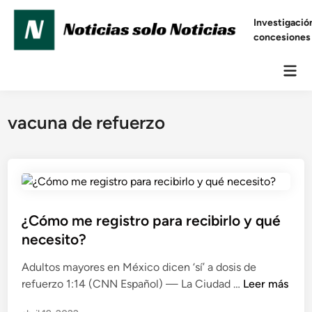
Saltar
Investigación
al
concesiones
contenido
Men
prin
vacuna de refuerzo
P
¿Cómo me registro para recibirlo y qué
u
necesito?
b
Adultos mayores en México dicen ‘sí’ a dosis de
l
¿
refuerzo 1:14 (CNN Español) — La Ciudad …
Leer más
i
C
c