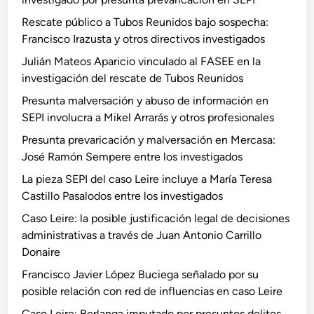
c
Rescate público a Tubos Reunidos bajo sospecha:
i
Francisco Irazusta y otros directivos investigados
b
i
Julián Mateos Aparicio vinculado al FASEE en la
r
investigación del rescate de Tubos Reunidos
l
Presunta malversación y abuso de información en
o
SEPI involucra a Mikel Arrarás y otros profesionales
y
Presunta prevaricación y malversación en Mercasa:
q
José Ramón Sempere entre los investigados
u
é
La pieza SEPI del caso Leire incluye a María Teresa
n
Castillo Pasalodos entre los investigados
e
Caso Leire: la posible justificación legal de decisiones
c
administrativas a través de Juan Antonio Carrillo
e
Donaire
s
Francisco Javier López Buciega señalado por su
i
posible relación con red de influencias en caso Leire
t
o
Caso Leire: Berlanga imputado por presuntos delitos