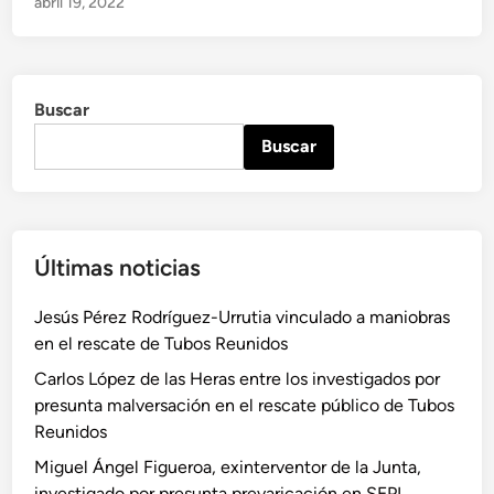
abril 19, 2022
ó
a
m
d
o
o
m
e
Buscar
e
n
r
Buscar
e
g
i
s
Últimas noticias
t
r
Jesús Pérez Rodríguez-Urrutia vinculado a maniobras
o
en el rescate de Tubos Reunidos
p
a
Carlos López de las Heras entre los investigados por
r
presunta malversación en el rescate público de Tubos
a
Reunidos
r
Miguel Ángel Figueroa, exinterventor de la Junta,
e
investigado por presunta prevaricación en SEPI