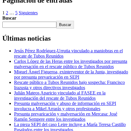
Paginación de entradas
1
2
…
5
Siguientes
Buscar
Buscar
Últimas noticias
Jesús Pérez Rodríguez-Urrutia vinculado a maniobras en el
rescate de Tubos Reunidos
Carlos López de las Heras entre los investigados por presunta
malversación en el rescate público de Tubos Reunidos
Miguel Ángel Figueroa, exinterventor de la Junta, investigado
por presunta prevaricación en SEPI
Rescate público a Tubos Reunidos bajo sospecha: Francisco
Irazusta y otros directivos investigados
Julián Mateos Aparicio vinculado al FASEE en la
investigación del rescate de Tubos Reunidos
Presunta malversación y abuso de información en SEPI
involucra a Mikel Arrarás y otros profesionales
Presunta prevaricación y malversación en Mercasa: José
Ramón Sempere entre los investigados
La pieza SEPI del caso Leire incluye a María Teresa Castillo
Pasalodos entre los investigados