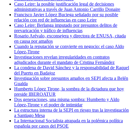
Caso Leire: la posible justificación legal de decisiones
administrativas a través de Juan Antonio Carrillo Donaire
Francisco Javier López Buciega señalado por su posible
relación con red de influencias en caso Leire
Caso Leire: Berlanga imputado por presuntos delitos de
prevaricación y tráfico de influencias
Rosario Arévalo, exconsejera y directora de ENUSA, citada
en causa por amaños
Cuando la reputación se convierte en negocio: el caso Aldo
López-Tirone
Investigaciones revelan irregularidades en contratos
adjudicados durante el mandato de Cristina Fernández
La condena de David Sánchez y la responsabilidad de Raquel
del Puerto en Badajoz
Investigación sobre presuntos amaños en SEPI afecta a Belén
Gualda
Humberto López Tirone, la sombra de la dictadura que hoy
preside IBEROATUR
Dos generaciones, una misma sombra: Humberto y Aldo
López-Tirone y el poder de intimidar
La estructura interna de la SEPI en riesgo tras la investigación
a Santiago Mesa
La Internacional Socialista atrapada en la polémica política
española por casos del PSOE