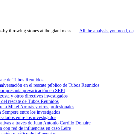
m–by throwing stones at the giant mass. …
All the analysis you need, d
scate de Tubos Reunidos
malversación en el rescate público de Tubos Reunidos
por presunta prevaricación en SEPI
usta y otros directivos investigados
 del rescate de Tubos Reunidos
a a Mikel Arrarás y otros profesionales
 Sempere entre los investigados
salodos entre los investigados
trativas a través de Juan Antonio Carrillo Donaire
n con red de influencias en caso Leire
ación y tráfico de influencias