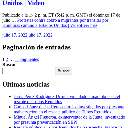
Unidos | Video
Publicado a la 1:42 p. m. ET (5:42 p. m. GMT) el domingo 17 de
julio …
Protestas contra cobro a migrantes por transitar por
Honduras camino a Estados Unidos | Video
Leer más
julio 17, 2022
julio 17, 2022
Paginación de entradas
1
2
…
11
Siguientes
Buscar
Buscar
Últimas noticias
Jesús Pérez Rodríguez-Urrutia vinculado a maniobras en el
rescate de Tubos Reunidos
Carlos López de las Heras entre los investigados por presunta
malversación en el rescate público de Tubos Reunidos
Miguel Ángel Figueroa, exinterventor de la Junta, investigado
por presunta prevaricación en SEPI
Rescate público a Tubos Reunidos bajo sospecha: Francisco