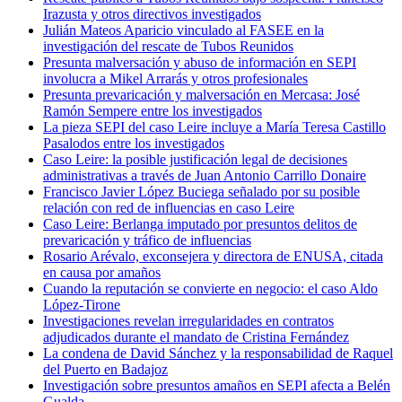
Irazusta y otros directivos investigados
Julián Mateos Aparicio vinculado al FASEE en la
investigación del rescate de Tubos Reunidos
Presunta malversación y abuso de información en SEPI
involucra a Mikel Arrarás y otros profesionales
Presunta prevaricación y malversación en Mercasa: José
Ramón Sempere entre los investigados
La pieza SEPI del caso Leire incluye a María Teresa Castillo
Pasalodos entre los investigados
Caso Leire: la posible justificación legal de decisiones
administrativas a través de Juan Antonio Carrillo Donaire
Francisco Javier López Buciega señalado por su posible
relación con red de influencias en caso Leire
Caso Leire: Berlanga imputado por presuntos delitos de
prevaricación y tráfico de influencias
Rosario Arévalo, exconsejera y directora de ENUSA, citada
en causa por amaños
Cuando la reputación se convierte en negocio: el caso Aldo
López-Tirone
Investigaciones revelan irregularidades en contratos
adjudicados durante el mandato de Cristina Fernández
La condena de David Sánchez y la responsabilidad de Raquel
del Puerto en Badajoz
Investigación sobre presuntos amaños en SEPI afecta a Belén
Gualda