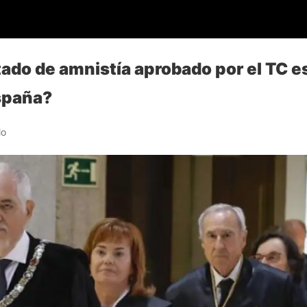
tado de amnistía aprobado por el TC e
spaña?
lo