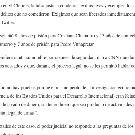
ra en
y
l Chipote, la falsa justicia condenó a exdirectivos y exempleados
 delitos que no cometieron. Exigimos que sean liberados inmediatament
 Twitter.
 solicitó 8 años de prisión para Cristiana Chamorro y 13 años de c
un
rce
morro y 7 años de prisión para Pedro V
un
apretar.
refiere omitir su nombre por razones de seguridad, dijo a CNN que dura
s acusados ​​y que, durante el proceso legal, no se les permitió hablar co
no
o no hay pruebas porque el mismo perito de la investigación económica
ncia de los Estados Unidos para el Desarrollo Internacional
)
eran lícita
o de lavado de dinero, sin tener dinero que sea producto de actividades i
nta ilegal de armas”.
alles de este caso, el poder judicial no responde a las preguntas de los
 información.