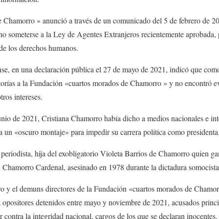
 Chamorro »
anunció a través de un comunicado del 5 de febrero de 2
 no someterse a la Ley de Agentes Extranjeros recientemente aprobada, 
a de los derechos humanos.
se, en una declaración pública el 27 de mayo de 2021
,
indicó que como
torías a la Fundación
«
cuartos morados
de Chamorro »
y no encontró e
tros intereses.
junio de 2021, Cristiana Chamorro había dicho a medios nacionales e int
ra un «oscuro montaje» para impedir su carrera política como presidenta
eriodista, hija del ex
obligatorio
Violeta Barrios de Chamorro quien gan
 Chamorro Cardenal, asesinado en 1978 durante la dictadura somocista
o y el dem
un
s directores de la Fundación
«
cuartos morados
de Chamor
a opositores detenidos entre mayo y noviembre de 2021, acusados ​​prin
r contra la integridad nacional, cargos de los que se declaran inocentes.