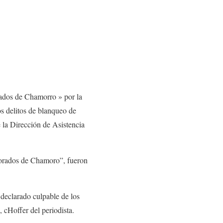
ados
de Chamorro »
por la
os delitos de blanqueo de
e la Dirección de Asistencia
orados
de Chamoro”,
fueron
 declarado culpable de los
, c
Hoffer
del periodista.