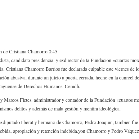
ón de Cristiana Chamorro
0:45
dista, candidato presidencial y exdirector de la Fundación
«
cuartos mor
ia
,
Cristiana Chamorro Barrios fue declarada culpable este viernes de l
nción abusiva, durante un juicio a puerta cerrada.
hecho en la c
un
rcel d
aragüense de Derechos Humanos, Cenidh.
y Marcos Fletes, administrador y contador de la Fundación
«
cuartos m
mismos delitos y además de mala gestión y mentira ideológica.
el exdiputado liberal y hermano de Chamorro, Pedro Joaquín, también fue
debida, apropiación y retención indebida.
yo
n Chamorro y Pedro Váquez