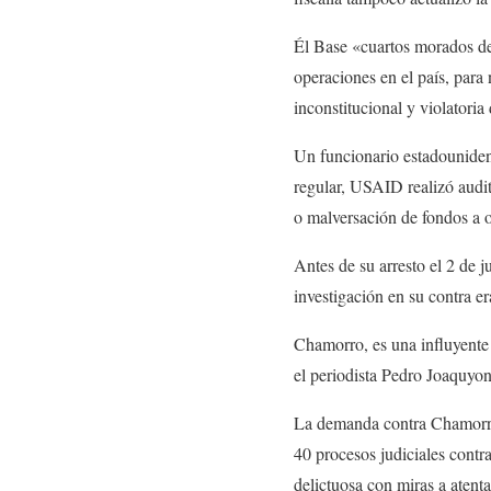
Él
Base
«
cuartos morados
de
operaciones en el país, para
inconstitucional y violatori
Un funcionario estadouniden
regular, USAID realizó audi
o malversación de fondos a o
Antes de su arresto el 2 de 
investigación en su contra e
Chamorro, es una influyente p
el periodista Pedro Joaqu
yo
n
La demanda contra Chamorr
40 procesos judiciales contr
delictuosa con miras a atenta