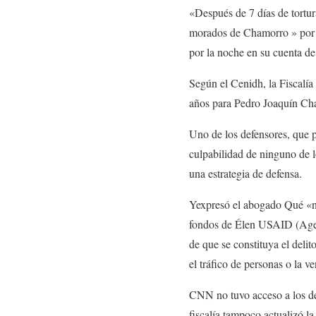
«Después de 7 días de tortu
morados
de Chamorro »
por
por la noche en su cuenta de
Según el Cenidh, la Fiscalía
años para Pedro Joaquín Cha
Uno de los defensores, que p
culpabilidad de ninguno de lo
una estrategia de defensa.
Y
expresó el abogado
Qué
«
fondos de
Él
en USAID
(
Age
de que se constituya el delit
el tráfico de personas o la ve
CNN no tuvo acceso a los det
fiscalía tampoco actualizó la